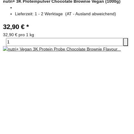
nutri+ 3K Proteinpulver Chocolate Brownie Vegan (1000g)
Made in Germany – höchste Qualität und Transparenz
Lieferzeit:
1 - 2 Werktage
(AT - Ausland abweichend)
Jetzt Nutri+ Supplemente entdecken und deinen veganen Lifestyle
auf das nächste Level bringen!
32,90 €
*
32,90 € pro 1 kg