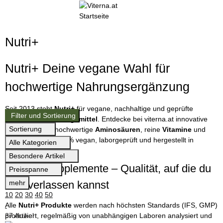
Nutri+
Nutri+ Deine vegane Wahl für
hochwertige Nahrungsergänzung
Seit 2013 steht
Nutri+
für vegane, nachhaltige und geprüfte
Filter und Sortierung
Nahrungsergänzungsmittel
. Entdecke bei viterna.at innovative
Sortierung
Proteinpulver
, hochwertige
Aminosäuren
, reine
Vitamine
und
Mineralstoffe – 100 % vegan, laborgeprüft und hergestellt in
Alle Kategorien
Deutschland.
Besondere Artikel
Vegane Supplemente – Qualität, auf die du
Preisspanne
mehr
dich verlassen kannst
10
20
30
40
50
Alle
Nutri+ Produkte
werden nach höchsten Standards (IFS, GMP)
37 Artikel
produziert, regelmäßig von unabhängigen Laboren analysiert und