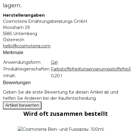
lagern.
Herstellerangaben
Cosmoterra Ernährungsberatungs GmbH
Moosham 29
5585 Unternberg
Österreich
hello@cosmoterra.com
Merkmale
Produkteigenschaft
Wert
Anwendungsform:
Gel
Produkteigenschaften:
Farbstoffefrei
Konservierungsstoffefrei
P
Inhalt:
0,20 l
Bewertungen
Geben Sie die erste Bewertung für diesen Artikel ab und
helfen Sie Anderen bei der Kaufentscheidung
Artikel bewerten
Wird oft zusammen bestellt