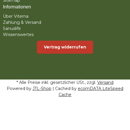
Sitemap
Informationen
Über Viterna
Zahlung & Versand
Sanuslife
Wissenswertes
Vertrag widerrufen
* Alle Preise inkl. gesetzlicher USt., zzgl.
Versand
Powered by
JTL-Shop
| Cached by
ecomDATA LiteSpeed
Cache