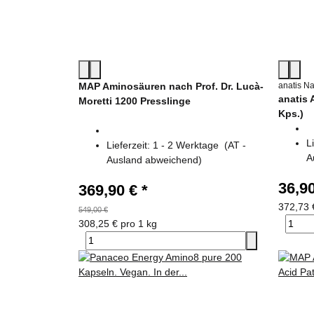
MAP Aminosäuren nach Prof. Dr. Lucà-
anatis N
anatis
Moretti 1200 Presslinge
Kps.)
L
Lieferzeit:
1 - 2 Werktage
(AT -
A
Ausland abweichend)
36,9
369,90 €
*
372,73 
549,00 €
308,25 € pro 1 kg