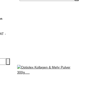
en
(AT -