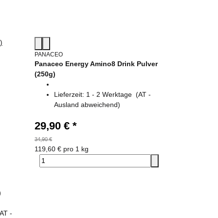
PANACEO
Panaceo Energy Amino8 Drink Pulver
(250g)
Lieferzeit:
1 - 2 Werktage
(AT -
Ausland abweichend)
29,90 €
*
34,90 €
119,60 € pro 1 kg
)
(AT -