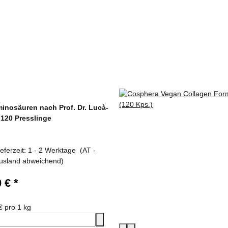
inosäuren nach Prof. Dr. Lucà-
 120 Presslinge
ieferzeit:
1 - 2 Werktage
(AT -
usland abweichend)
0 €
*
€ pro 1 kg