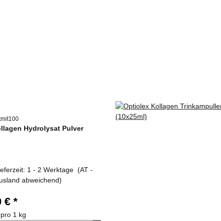
itmit100
ollagen Hydrolysat Pulver
ieferzeit:
1 - 2 Werktage
(AT -
usland abweichend)
0 €
*
 pro 1 kg