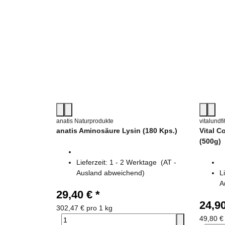
anatis Naturprodukte
vitalundf
anatis Aminosäure Lysin (180 Kps.)
Vital C
(500g)
Lieferzeit:
1 - 2 Werktage
(AT -
Ausland abweichend)
L
A
29,40 €
*
24,9
302,47 € pro 1 kg
49,80 €