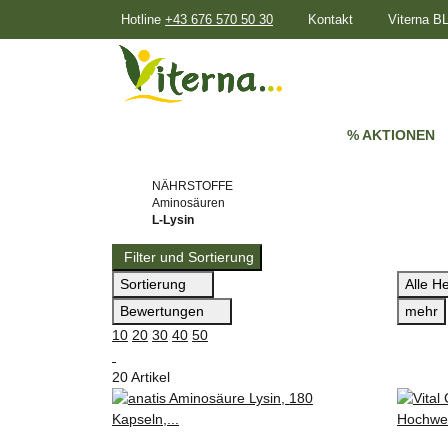
Hotline
+43 676 570 50 30
Kontakt
Viterna 
% AKTIONEN
NÄHRSTOFFE
Aminosäuren
L-Lysin
Filter und Sortierung
Sortierung
Alle He
Bewertungen
mehr
10
20
30
40
50
20 Artikel