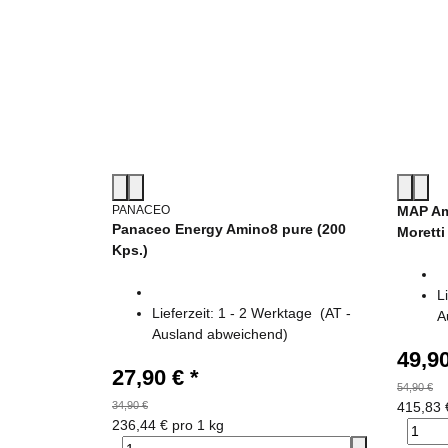
PANACEO
MAP Am
Panaceo Energy Amino8 pure (200
Moretti
Kps.)
L
Lieferzeit:
1 - 2 Werktage
(AT -
A
Ausland abweichend)
49,9
27,90 €
*
54,90 €
34,90 €
415,83 
236,44 € pro 1 kg