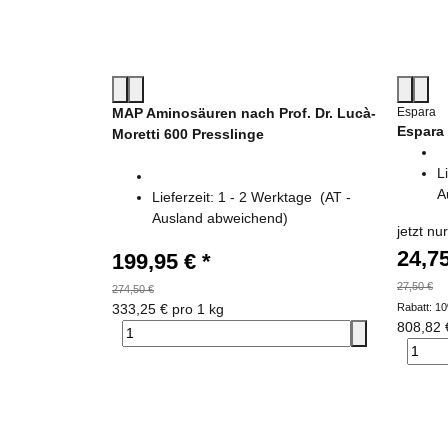
MAP Aminosäuren nach Prof. Dr. Lucà-
Espara
Espara 
Moretti 600 Presslinge
L
A
Lieferzeit:
1 - 2 Werktage
(AT -
Ausland abweichend)
jetzt nur
24,7
199,95 €
*
27,50 €
274,50 €
333,25 € pro 1 kg
Rabatt:
1
808,82 