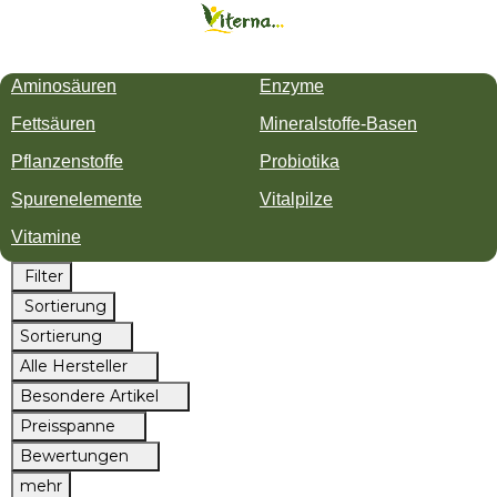
Aminosäuren
Enzyme
Fettsäuren
Mineralstoffe-Basen
Pflanzenstoffe
Probiotika
Spurenelemente
Vitalpilze
Vitamine
Filter
Sortierung
Sortierung
Alle Hersteller
Besondere Artikel
Preisspanne
Bewertungen
mehr