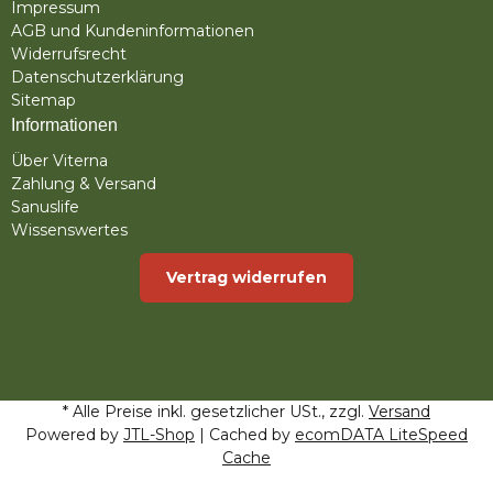
Impressum
AGB und Kundeninformationen
Widerrufsrecht
Datenschutzerklärung
Sitemap
Informationen
Über Viterna
Zahlung & Versand
Sanuslife
Wissenswertes
Vertrag widerrufen
* Alle Preise inkl. gesetzlicher USt., zzgl.
Versand
Powered by
JTL-Shop
| Cached by
ecomDATA LiteSpeed
Cache