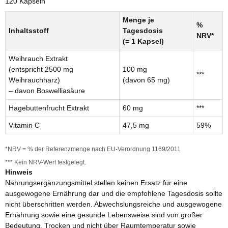
120 Kapseln
Menge je
%
Inhaltsstoff
Tagesdosis
NRV*
(= 1 Kapsel)
Weihrauch Extrakt
(entspricht 2500 mg
100 mg
***
Weihrauchharz)
(davon 65 mg)
– davon Boswelliasäure
Hagebuttenfrucht Extrakt
60 mg
***
Vitamin C
47,5 mg
59%
*NRV = % der Referenzmenge nach EU-Verordnung 1169/2011
*** Kein NRV-Wert festgelegt.
Hinweis
Nahrungsergänzungsmittel stellen keinen Ersatz für eine
ausgewogene Ernährung dar und die empfohlene Tagesdosis sollte
nicht überschritten werden. Abwechslungsreiche und ausgewogene
Ernährung sowie eine gesunde Lebensweise sind von großer
Bedeutung. Trocken und nicht über Raumtemperatur sowie