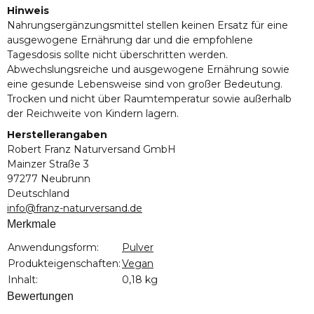
Hinweis
Nahrungsergänzungsmittel stellen keinen Ersatz für eine
ausgewogene Ernährung dar und die empfohlene
Tagesdosis sollte nicht überschritten werden.
Abwechslungsreiche und ausgewogene Ernährung sowie
eine gesunde Lebensweise sind von großer Bedeutung.
Trocken und nicht über Raumtemperatur sowie außerhalb
der Reichweite von Kindern lagern.
Herstellerangaben
Robert Franz Naturversand GmbH
Mainzer Straße 3
97277 Neubrunn
Deutschland
info@franz-naturversand.de
Merkmale
Produkteigenschaft
Wert
Anwendungsform:
Pulver
Produkteigenschaften:
Vegan
Inhalt:
0,18 kg
Bewertungen