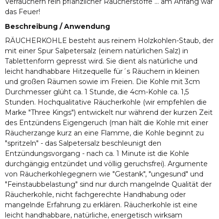
Verräuchern rein pflanzlicher Räucherstoffe ... am Anfang war
das Feuer!
Beschreibung / Anwendung
RÄUCHERKOHLE besteht aus reinem Holzkohlen-Staub, der
mit einer Spur Salpetersalz (einem natürlichen Salz) in
Tablettenform gepresst wird. Sie dient als natürliche und
leicht handhabbare Hitzequelle für´s Räuchern in kleinen
und großen Räumen sowie im Freien. Die Kohle mit 3cm
Durchmesser glüht ca. 1 Stunde, die 4cm-Kohle ca. 1,5
Stunden. Hochqualitative Räucherkohle (wir empfehlen die
Marke "Three Kings") entwickelt nur während der kurzen Zeit
des Entzündens Eigengeruch (man hält die Kohle mit einer
Räucherzange kurz an eine Flamme, die Kohle beginnt zu
"spritzeln" - das Salpetersalz beschleunigt den
Entzündungsvorgang - nach ca. 1 Minute ist die Kohle
durchgängig entzündet und völlig geruchsfrei). Argumente
von Räucherkohlegegnern wie "Gestank", "ungesund" und
"Feinstaubbelastung" sind nur durch mangelnde Qualität der
Räucherkohle, nicht fachgerechte Handhabung oder
mangelnde Erfahrung zu erklären. Räucherkohle ist eine
leicht handhabbare, natürliche, energetisch wirksam