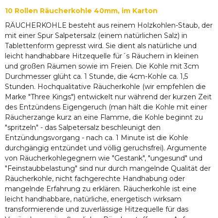
10 Rollen Räucherkohle 40mm, im Karton
RÄUCHERKOHLE besteht aus reinem Holzkohlen-Staub, der
mit einer Spur Salpetersalz (einem natürlichen Salz) in
Tablettenform gepresst wird. Sie dient als natürliche und
leicht handhabbare Hitzequelle für´s Räuchern in kleinen
und großen Räumen sowie im Freien. Die Kohle mit 3cm
Durchmesser glüht ca. 1 Stunde, die 4cm-Kohle ca. 1,5
Stunden. Hochqualitative Räucherkohle (wir empfehlen die
Marke "Three Kings") entwickelt nur während der kurzen Zeit
des Entzündens Eigengeruch (man hält die Kohle mit einer
Räucherzange kurz an eine Flamme, die Kohle beginnt zu
"spritzeln" - das Salpetersalz beschleunigt den
Entzündungsvorgang - nach ca. 1 Minute ist die Kohle
durchgängig entzündet und völlig geruchsfrei). Argumente
von Räucherkohlegegnern wie "Gestank", "ungesund" und
"Feinstaubbelastung" sind nur durch mangelnde Qualität der
Räucherkohle, nicht fachgerechte Handhabung oder
mangelnde Erfahrung zu erklären. Räucherkohle ist eine
leicht handhabbare, natürliche, energetisch wirksam
transformierende und zuverlässige Hitzequelle für das