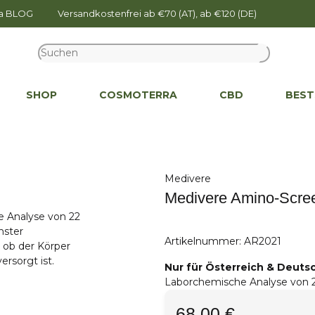
na BLOG
Versandkostenfrei ab €70 (AT), ab €120 (DE)
SHOP
COSMOTERRA
CBD
BEST
Medivere
Medivere Amino-Screen
Artikelnummer:
AR2021
Nur für Österreich & Deutsc
Laborchemische Analyse von 2
68,00 €