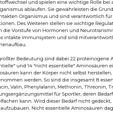
toffwechsel und spielen eine wichtige Rolle bei
ganismus ablaufen. Sie gewährleisten die Grun
ntakten Organismus und sind verantwortlich für
ionen. Des Weiteren stellen sie wichtige Regula
n die Vorstufe von Hormonen und Neurotransmitt
as intakte Immunsystem und sind mitverantwortli
henaufbau.
rößter Bedeutung sind dabei 22 proteinogene Ami
ntielle" und 14 "nicht essentielle" Aminosäuren e
säuren kann der Körper nicht selbst herstelle
nommen werden. So sind die insgesamt 8 essen
ucin, Valin, Phenylalanin, Methionin, Threonin,
ngsergänzungsmittel für Sportler, deren Bedarf
elfachen kann. Wird dieser Bedarf nicht gedeckt,
 aufzubauen. Nicht essentielle Aminosäuren da