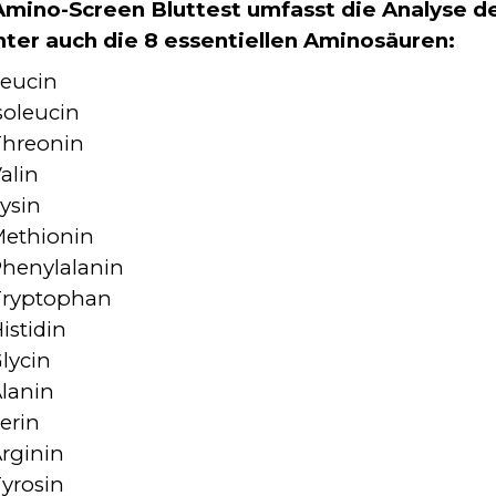
Amino-Screen Bluttest umfasst die Analyse d
nter auch die 8 essentiellen Aminosäuren:
eucin
soleucin
hreonin
alin
ysin
ethionin
henylalanin
Tryptophan
istidin
lycin
lanin
erin
rginin
yrosin