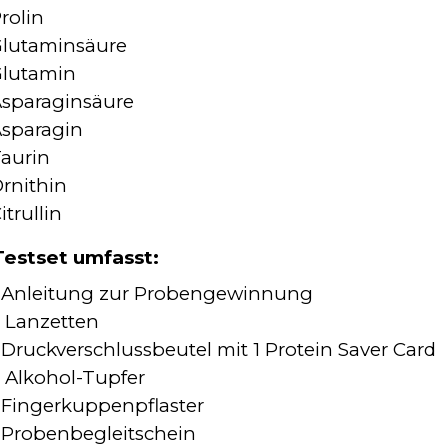
rolin
lutaminsäure
lutamin
sparaginsäure
sparagin
aurin
rnithin
itrullin
Testset umfasst:
 Anleitung zur Probengewinnung
 Lanzetten
 Druckverschlussbeutel mit 1 Protein Saver Card
 Alkohol-Tupfer
 Fingerkuppenpflaster
 Probenbegleitschein