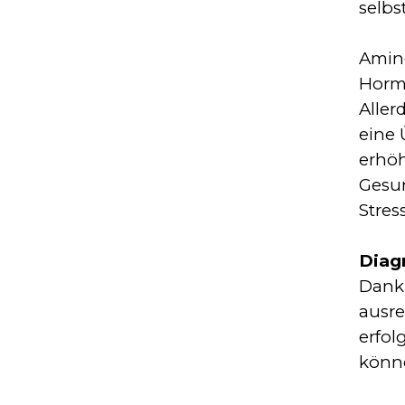
selbs
Amino
Horm
Aller
eine 
erhöh
Gesu
Stres
Diag
Dank 
ausre
erfol
könne