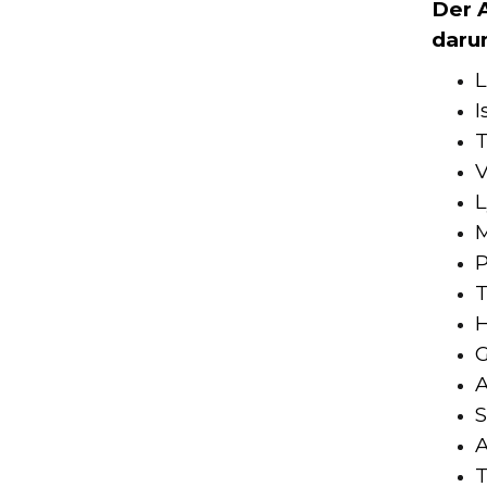
Der 
daru
L
I
T
V
L
M
P
H
G
A
S
A
T