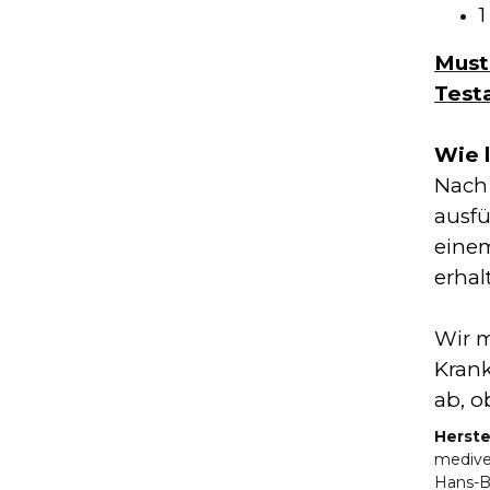
1
Must
Test
Wie 
Nach 
ausfü
eine
erhal
Wir m
Krank
ab, o
Herste
mediv
Hans-B