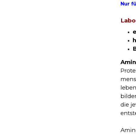
Nur f
Labo
e
h
B
Amin
Prote
mensc
leben
bilde
die j
entst
Amino