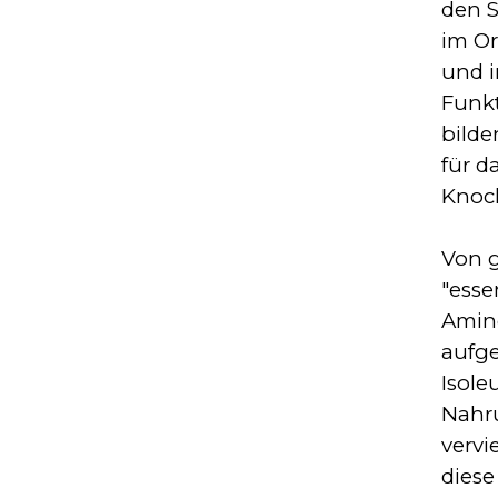
den S
im Or
und i
Funkt
bilde
für d
Knoc
Von g
"esse
Amino
aufge
Isole
Nahru
vervi
diese