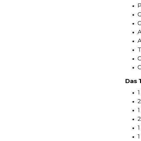
P
G
G
A
A
T
O
C
Das 
1
2
1
2
1
1