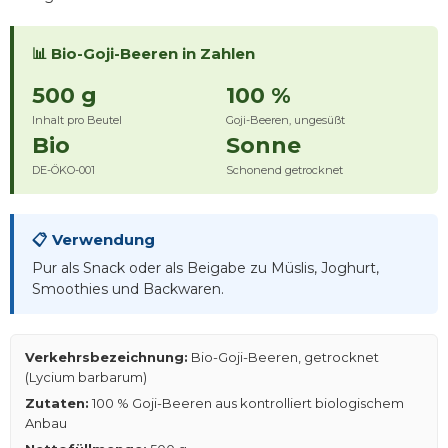
📊 Bio-Goji-Beeren in Zahlen
500 g
100 %
Inhalt pro Beutel
Goji-Beeren, ungesüßt
Bio
Sonne
DE-ÖKO-001
Schonend getrocknet
📋 Verwendung
Pur als Snack oder als Beigabe zu Müslis, Joghurt,
Smoothies und Backwaren.
Verkehrsbezeichnung:
Bio-Goji-Beeren, getrocknet
(Lycium barbarum)
Zutaten:
100 % Goji-Beeren aus kontrolliert biologischem
Anbau