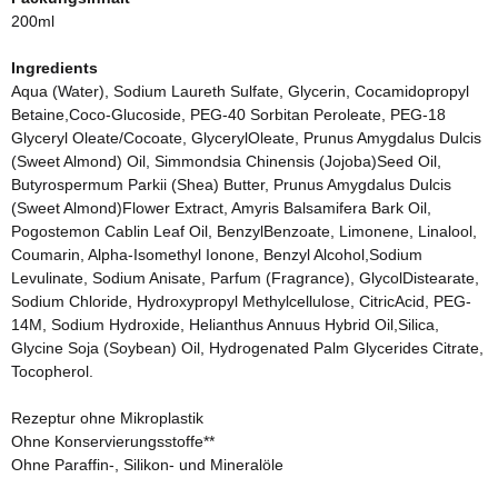
200ml
Ingredients
Aqua (Water), Sodium Laureth Sulfate, Glycerin, Cocamidopropyl
Betaine,Coco-Glucoside, PEG-40 Sorbitan Peroleate, PEG-18
Glyceryl Oleate/Cocoate, GlycerylOleate, Prunus Amygdalus Dulcis
(Sweet Almond) Oil, Simmondsia Chinensis (Jojoba)Seed Oil,
Butyrospermum Parkii (Shea) Butter, Prunus Amygdalus Dulcis
(Sweet Almond)Flower Extract, Amyris Balsamifera Bark Oil,
Pogostemon Cablin Leaf Oil, BenzylBenzoate, Limonene, Linalool,
Coumarin, Alpha-Isomethyl Ionone, Benzyl Alcohol,Sodium
Levulinate, Sodium Anisate, Parfum (Fragrance), GlycolDistearate,
Sodium Chloride, Hydroxypropyl Methylcellulose, CitricAcid, PEG-
14M, Sodium Hydroxide, Helianthus Annuus Hybrid Oil,Silica,
Glycine Soja (Soybean) Oil, Hydrogenated Palm Glycerides Citrate,
Tocopherol.
Rezeptur ohne Mikroplastik
Ohne Konservierungsstoffe**
Ohne Paraffin-, Silikon- und Mineralöle