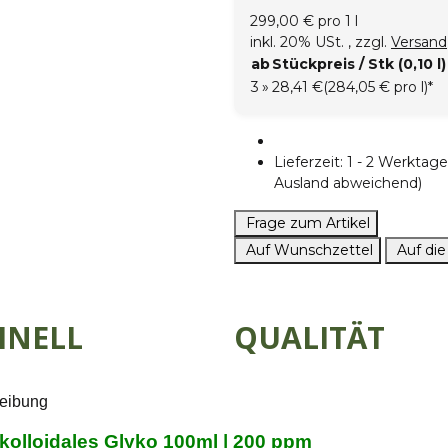
299,00 € pro 1 l
inkl. 20% USt. , zzgl.
Versand
ab
Stückpreis / Stk (0,10 l)
3
»
28,41 €
(284,05 € pro l)
*
Lieferzeit:
1 - 2 Werkta
Ausland abweichend)
Frage zum Artikel
Auf Wunschzettel
Auf die
HNELL
QUALITÄT
eibung
 kolloidales Glyko 100ml | 200 ppm