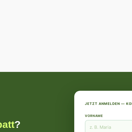
JETZT ANMELDEN — K
VORNAME
att
?