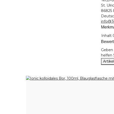
St. Ulri
86825 
Deutsc
info@T
Merkm
Produk
Wert
Inhalt:
Bewer
Geben S
helfen
Artik