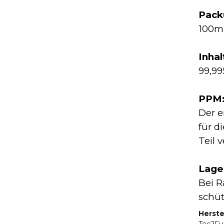
Pack
100ml
Inhal
99,99
PPM:
Der e
für d
Teil 
Lage
Bei R
schüt
Herste
Tec2Fu