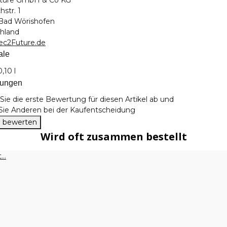
chstr. 1
Bad Wörishofen
hland
ec2Future.de
ale
teigenschaft
0,10 l
tungen
ie die erste Bewertung für diesen Artikel ab und
 Sie Anderen bei der Kaufentscheidung
el bewerten
Wird oft zusammen bestellt