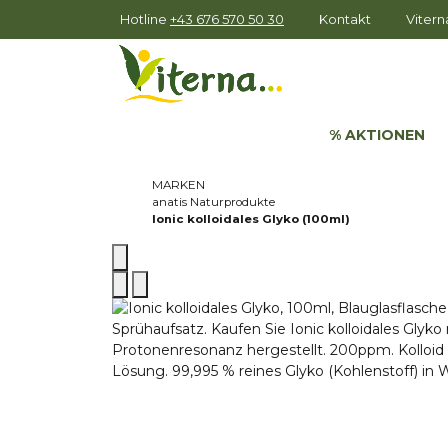
Hotline
+43 676 570 50 30
Kontakt
Viter
% AKTIONEN
MARKEN
anatis Naturprodukte
Ionic kolloidales Glyko (100ml)