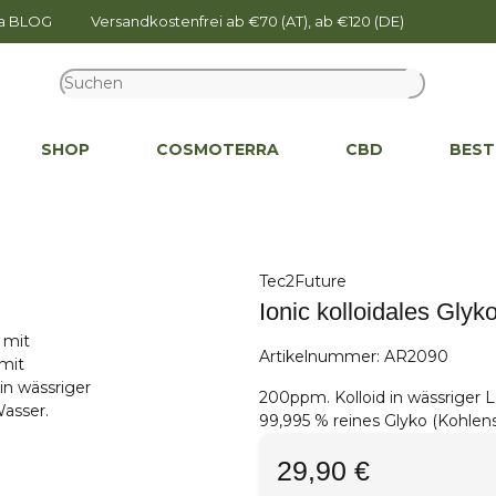
na BLOG
Versandkostenfrei ab €70 (AT), ab €120 (DE)
SHOP
COSMOTERRA
CBD
BEST
Tec2Future
Ionic kolloidales Glyk
Artikelnummer:
AR2090
200ppm. Kolloid in wässriger 
99,995 % reines Glyko (Kohlens
29,90 €