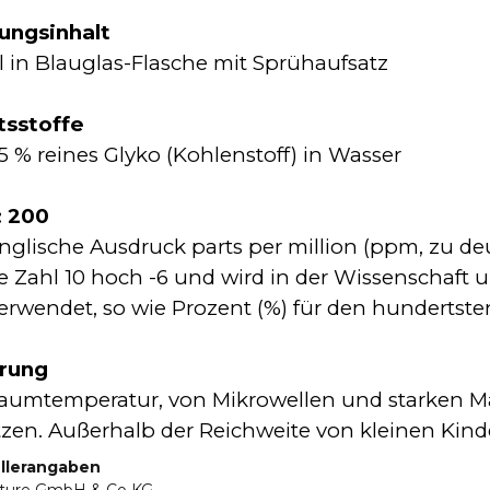
ungsinhalt
 in Blauglas-Flasche mit Sprühaufsatz
tsstoffe
5 % reines Glyko (Kohlenstoff) in Wasser
 200
nglische Ausdruck parts per million (ppm, zu deut
ie Zahl 10 hoch -6 und wird in der Wissenschaft 
verwendet, so wie Prozent (%) für den hundertsten 
rung
aumtemperatur, von Mikrowellen und starken Mag
zen. Außerhalb der Reichweite von kleinen Kin
llerangaben
ture GmbH & Co KG