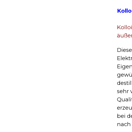
Kollo
Koll
äuße
Diese
Elekt
Eigen
gewün
desti
sehr 
Quali
erzeu
bei d
nach 