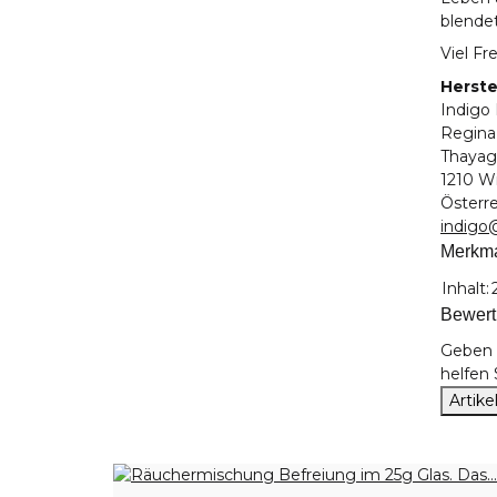
blendet
Viel F
Herste
Indigo 
Regin
Thayag
1210 W
Österr
indigo
Merkm
Produk
Wert
Inhalt:
Bewer
Geben S
helfen
Artik