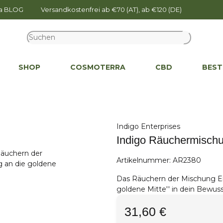
na BLOG
Versandkostenfrei ab €70 (AT), ab €120 (DE)
SHOP
COSMOTERRA
CBD
BEST
Indigo Enterprises
Indigo Räuchermischu
Artikelnummer:
AR2380
Das Räuchern der Mischung Eins
goldene Mitte'' in dein Bewuss
31,60 €