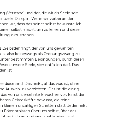
g (Verstand) und der, die wir als Seele seit
ituelle Disziplin. Wenn wir vorbei an der
nen wir, dass das seiner selbst bewusste Ich -
seiner selbst macht, um zu lernen und diese
faltung zuzustreben.
s „Selbstlehrling“, der von uns gewählten
in ist also keineswegs als Ordnungszwang zu
 unter bestimmten Bedingungen, durch deren
sen, unsere Seele, sich entfalten darf. Das
den ist
e diese sind. Das heißt, all das was ist, ohne
he Auswahl zu verzichten. Das ist die einzig
f das von uns ersehnte Erwachen vor. Es ist die
heren Geisteskräfte bewusst, die reine
n kleinen unzähligen Schritten statt. Jeder reißt
zu Erkenntnissen über uns selbst, über das
ht wirklich an, und sein strahlendes Licht