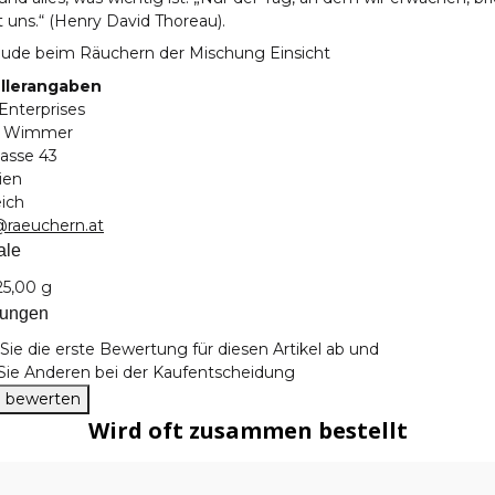
 uns.“ (Henry David Thoreau).
reude beim Räuchern der Mischung Einsicht
llerangaben
Enterprises
a Wimmer
asse 43
ien
eich
@raeuchern.at
ale
teigenschaft
25,00 g
tungen
ie die erste Bewertung für diesen Artikel ab und
 Sie Anderen bei der Kaufentscheidung
el bewerten
Wird oft zusammen bestellt