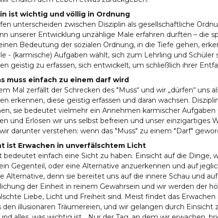
lin ist wichtig und völlig in Ordnung
fen unterscheiden zwischen Disziplin als gesellschaftliche Ordnun
n unserer Entwicklung unzählige Male erfahren durften – die spir
inen Bedeutung der sozialen Ordnung, in die Tiefe gehen, erken
le - (karmische) Aufgaben wählt, sich zum Lehrling und Schüler 
n geistig zu erfassen, sich entwickelt, um schließlich ihrer Ent
s muss einfach zu einem darf wird
em Mal zerfällt der Schrecken des "Muss“ und wir „dürfen“ uns al
n erkennen, diese geistig erfassen und daran wachsen. Diszipl
hen, sie bedeutet vielmehr ein Annehmen karmischer Aufgaben
n und Erlösen wir uns selbst befreien und unser einzigartiges We
wir darunter verstehen: wenn das "Muss" zu einem "Darf" gewor
ht ist Erwachen in unverfälschtem Licht
t bedeutet einfach eine Sicht zu haben. Einsicht auf die Dinge, wi
ein Gegenteil, oder eine Alternative anzuerkennen und auf jeglic
he Alternative, denn sie bereitet uns auf die innere Schau und au
lichung der Einheit in reinem Gewahrsein und wir werden der hö
lschte Liebe, Licht und Freiheit sind. Meist findet das Erwachen i
 den illusionären Träumereien, und wir gelangen durch Einsicht 
nd alles, was wichtig ist. „Nur der Tag, an dem wir erwachen, bric