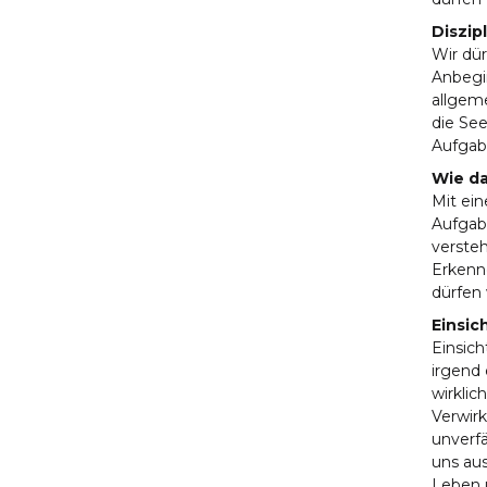
Diszip
Wir dür
Anbegin
allgeme
die See
Aufgabe
Wie da
Mit ein
Aufgabe
verste
Erkenne
dürfen 
Einsic
Einsich
irgend 
wirklic
Verwirk
unverfä
uns aus
Leben u