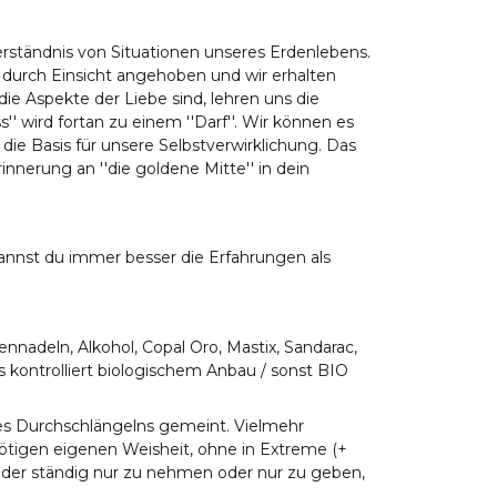
erständnis von Situationen unseres Erdenlebens.
d durch Einsicht angehoben und wir erhalten
ie Aspekte der Liebe sind, lehren uns die
 wird fortan zu einem ''Darf''. Wir können es
die Basis für unsere Selbstverwirklichung. Das
rinnerung an ''die goldene Mitte'' in dein
nnst du immer besser die Erfahrungen als
ennadeln, Alkohol, Copal Oro, Mastix, Sandarac,
us kontrolliert biologischem Anbau / sonst BIO
des Durchschlängelns gemeint. Vielmehr
ötigen eigenen Weisheit, ohne in Extreme (+
n oder ständig nur zu nehmen oder nur zu geben,