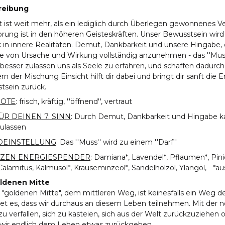
reibung
t ist weit mehr, als ein lediglich durch Überlegen gewonnenes V
prung ist in den höheren Geisteskräften. Unser Bewusstsein wir
k in innere Realitäten. Demut, Dankbarkeit und unsere Hingabe, d
 von Ursache und Wirkung vollständig anzunehmen - das ''Muss''
esser zulassen uns als Seele zu erfahren, und schaffen dadurch 
n der Mischung Einsicht hilft dir dabei und bringt dir sanft die E
tsein zurück.
NOTE
: frisch, kräftig, ''öffnend'', vertraut
ÜR DEINEN 7. SINN
: Durch Demut, Dankbarkeit und Hingabe ka
zulassen
EINSTELLUNG
: Das ''Muss'' wird zu einem ''Darf''
ZEN ENERGIESPENDER
: Damiana*, Lavendel*, Pflaumen*, Pini
Calamitus, Kalmusöl*, Krauseminzeöl*, Sandelholzöl, Ylangöl, - *a
ldenen Mitte
 "goldenen Mitte", dem mittleren Weg, ist keinesfalls ein Weg 
et es, dass wir durchaus an diesem Leben teilnehmen. Mit der n
 zu verfallen, sich zu kasteien, sich aus der Welt zurückzuziehe
 wir endlich dem Leben etwas zurückgeben.