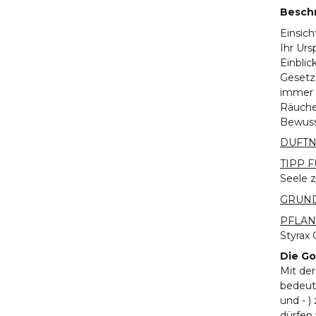
Besch
Einsich
Ihr Urs
Einblic
Gesetze
immer b
Räucher
Bewuss
DUFT
TIPP F
Seele 
GRUND
PFLAN
Styrax 
Die Go
Mit der
bedeut
und - )
dürfen