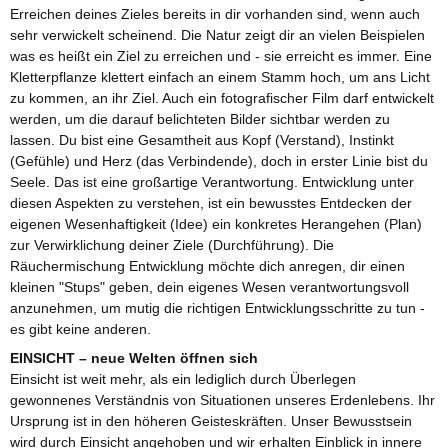
Erreichen deines Zieles bereits in dir vorhanden sind, wenn auch
sehr verwickelt scheinend. Die Natur zeigt dir an vielen Beispielen
was es heißt ein Ziel zu erreichen und - sie erreicht es immer. Eine
Kletterpflanze klettert einfach an einem Stamm hoch, um ans Licht
zu kommen, an ihr Ziel. Auch ein fotografischer Film darf entwickelt
werden, um die darauf belichteten Bilder sichtbar werden zu
lassen. Du bist eine Gesamtheit aus Kopf (Verstand), Instinkt
(Gefühle) und Herz (das Verbindende), doch in erster Linie bist du
Seele. Das ist eine großartige Verantwortung. Entwicklung unter
diesen Aspekten zu verstehen, ist ein bewusstes Entdecken der
eigenen Wesenhaftigkeit (Idee) ein konkretes Herangehen (Plan)
zur Verwirklichung deiner Ziele (Durchführung). Die
Räuchermischung Entwicklung möchte dich anregen, dir einen
kleinen "Stups" geben, dein eigenes Wesen verantwortungsvoll
anzunehmen, um mutig die richtigen Entwicklungsschritte zu tun -
es gibt keine anderen.
EINSICHT – neue Welten öffnen sich
Einsicht ist weit mehr, als ein lediglich durch Überlegen
gewonnenes Verständnis von Situationen unseres Erdenlebens. Ihr
Ursprung ist in den höheren Geisteskräften. Unser Bewusstsein
wird durch Einsicht angehoben und wir erhalten Einblick in innere