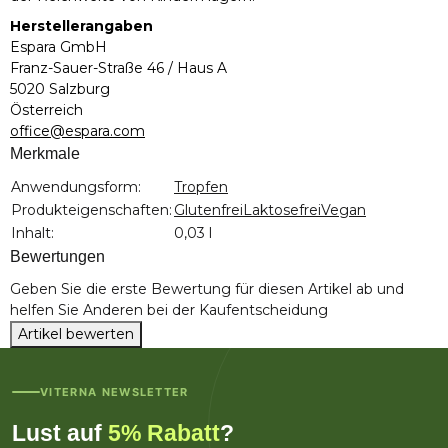
Herstellerangaben
Espara GmbH
Franz-Sauer-Straße 46 / Haus A
5020 Salzburg
Österreich
office@espara.com
Merkmale
Produkteigenschaft
Wert
Anwendungsform:
Tropfen
Produkteigenschaften:
Glutenfrei
Laktosefrei
Vegan
Inhalt:
0,03 l
Bewertungen
Geben Sie die erste Bewertung für diesen Artikel ab und
helfen Sie Anderen bei der Kaufentscheidung
Artikel bewerten
VITERNA NEWSLETTER
Lust auf
5% Rabatt
?