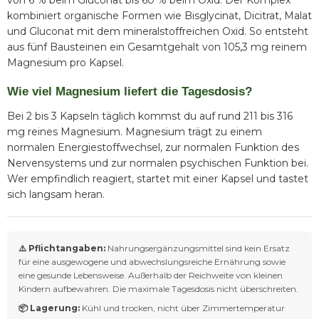
von 6 % beim Gluconat bis 60 % beim Oxid. Der Komplex
kombiniert organische Formen wie Bisglycinat, Dicitrat, Malat
und Gluconat mit dem mineralstoffreichen Oxid. So entsteht
aus fünf Bausteinen ein Gesamtgehalt von 105,3 mg reinem
Magnesium pro Kapsel.
Wie viel Magnesium liefert die Tagesdosis?
Bei 2 bis 3 Kapseln täglich kommst du auf rund 211 bis 316
mg reines Magnesium. Magnesium trägt zu einem
normalen Energiestoffwechsel, zur normalen Funktion des
Nervensystems und zur normalen psychischen Funktion bei.
Wer empfindlich reagiert, startet mit einer Kapsel und tastet
sich langsam heran.
⚠️ Pflichtangaben:
Nahrungsergänzungsmittel sind kein Ersatz
für eine ausgewogene und abwechslungsreiche Ernährung sowie
eine gesunde Lebensweise. Außerhalb der Reichweite von kleinen
Kindern aufbewahren. Die maximale Tagesdosis nicht überschreiten.
📦 Lagerung:
Kühl und trocken, nicht über Zimmertemperatur