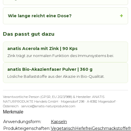
+
Wie lange reicht eine Dose?
Das passt gut dazu
anatis Acerola mit Zink | 90 Kps
Zink trägt zur normalen Funktion des Immunsystems bei.
anatis Bio-Akazienfaser Pulver | 360 g
Lösliche Ballaststoffe aus der Akazie in Bio-Qualität.
Verantwortliche Person (GPSR, EU 2023/988) & Hersteller: ANATIS
NATURPRODUKTE Handels GmbH · Mogersdorf 298 · A-8382 Mogersdorf ·
Österreich · service@anatis-naturprodukte.com
Merkmale
Produkteigenschaft
Wert
Anwendungsform:
Kapseln
Produkteigenschaften:
Vegetarisch
Hefefrei
Geschmackstoffefr