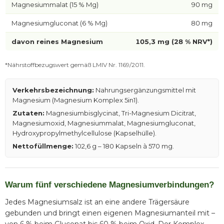
Magnesiummalat (15 % Mg)
90 mg
Magnesiumgluconat (6 % Mg)
80 mg
davon reines Magnesium
105,3 mg (28 % NRV*)
*Nährstoffbezugswert gemäß LMIV Nr. 1169/2011.
Verkehrsbezeichnung:
Nahrungsergänzungsmittel mit
Magnesium (Magnesium Komplex 5in1).
Zutaten:
Magnesiumbisglycinat, Tri-Magnesium Dicitrat,
Magnesiumoxid, Magnesiummalat, Magnesiumgluconat,
Hydroxypropylmethylcellulose (Kapselhülle).
Nettofüllmenge:
102,6 g – 180 Kapseln à 570 mg.
Warum fünf verschiedene Magnesiumverbindungen?
Jedes Magnesiumsalz ist an eine andere Trägersäure
gebunden und bringt einen eigenen Magnesiumanteil mit –