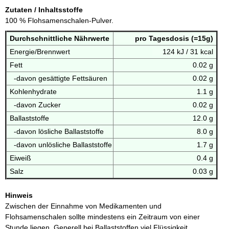
Zutaten / Inhaltsstoffe
100 % Flohsamenschalen-Pulver.
Durchschnittliche
Nährwerte
pro Tagesdosis (=15g)
Energie/Brennwert
124 kJ / 31 kcal
Fett
0.02 g
-davon gesättigte Fettsäuren
0.02 g
Kohlenhydrate
1.1 g
-davon Zucker
0.02 g
Ballaststoffe
12.0 g
-davon lösliche Ballaststoffe
8.0 g
-davon unlösliche Ballaststoffe
1.7 g
Eiweiß
0.4 g
Salz
0.03 g
Hinweis
Zwischen der Einnahme von Medikamenten und
Flohsamenschalen sollte mindestens ein Zeitraum von einer
Stunde liegen. Generell bei Ballaststoffen viel Flüssigkeit