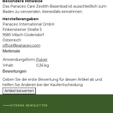
Besondere Hinweise
Das Panaceo Care Zeolith-Basenbad ist ausschließlich zum
Baden zu verwenden. Keinesfalls einnehmen.
Herstellerangaben
Panaceo International GmbH
Finkensteiner Straße 5
9585 Villach-Gödersdorf
Österreich
office@panaceo.com
Merkmale
Produkteigenschaft
Wert
Anwendungsform:
Pulver
Inhalt:
0,36 kg
Bewertungen
Geben Sie die erste Bewertung für diesen Artikel ab und
helfen Sie Anderen bei der Kaufentscheidung
Artikel bewerten
VITERNA NEWSLETTER