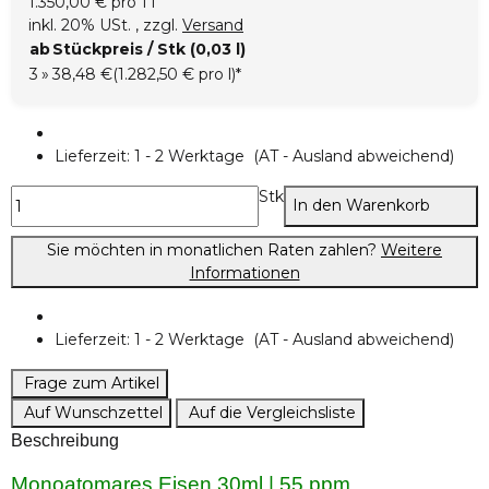
1.350,00 € pro 1 l
inkl. 20% USt. , zzgl.
Versand
ab
Stückpreis / Stk (0,03 l)
3
»
38,48 €
(1.282,50 € pro l)
*
Lieferzeit:
1 - 2 Werktage
(AT - Ausland abweichend)
Stk
In den Warenkorb
Sie möchten in monatlichen Raten zahlen?
Weitere
Informationen
Lieferzeit:
1 - 2 Werktage
(AT - Ausland abweichend)
Frage zum Artikel
Auf Wunschzettel
Auf die Vergleichsliste
Beschreibung
Monoatomares Eisen 30ml | 55 ppm