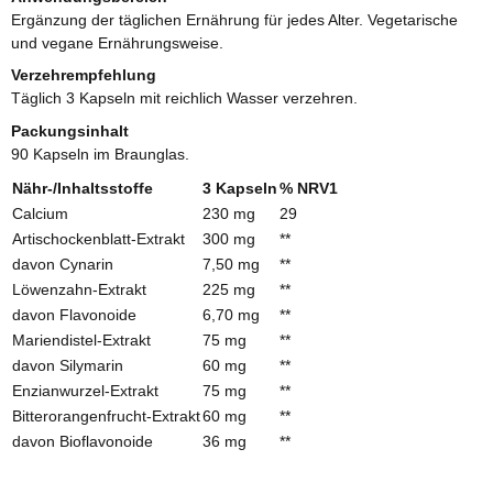
Ergänzung der täglichen Ernährung für jedes Alter. Vegetarische
und vegane Ernährungsweise.
Verzehrempfehlung
Täglich 3 Kapseln mit reichlich Wasser verzehren.
Packungsinhalt
90 Kapseln im Braunglas.
Nähr-/Inhaltsstoffe
3 Kapseln
% NRV1
Calcium
230 mg
29
Artischockenblatt-Extrakt
300 mg
**
davon Cynarin
7,50 mg
**
Löwenzahn-Extrakt
225 mg
**
davon Flavonoide
6,70 mg
**
Mariendistel-Extrakt
75 mg
**
davon Silymarin
60 mg
**
Enzianwurzel-Extrakt
75 mg
**
Bitterorangenfrucht-Extrakt
60 mg
**
davon Bioflavonoide
36 mg
**