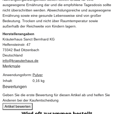
ausgewogene Ernährung dar und die empfohlene Tagesdosis sollte
nicht überschritten werden. Abwechslungsreiche und ausgewogene
Ernährung sowie eine gesunde Lebensweise sind von großer
Bedeutung. Trocken und nicht über Raumtemperatur sowie
außerhalb der Reichweite von Kindern lagern.
Herstellerangaben
Kräuterhaus Sanct Bernhard KG
Helfensteinstr. 47
73342 Bad Ditzenbach
Deutschland
info@kraeuterhaus.de
Merkmale
Produkteigenschaft
Wert
Anwendungsform:
Pulver
Inhalt:
0,16 kg
Bewertungen
Geben Sie die erste Bewertung für diesen Artikel ab und helfen Sie
Anderen bei der Kaufentscheidung
Artikel bewerten
Wird oft zusammen bestellt