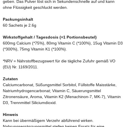
geben. Das Pulver löst sich in Sekundenschnelle auf und kann
ohne Flüssigkeit geschluckt werden.
Packungsinhalt
60 Sachets je 2.6g
Wirkstoffgehalt / Tagesdosis (=1 Portionsbeutel)
600mg Calcium (*75%), 80mg Vitamin C (*100%), 15ug Vitamin D3
(*300%), 75mg Vitamin K1 (*100%).
*NRV = Nährstoffbezugswert für die tägliche Zufuhr gemäß VO
(EU) Nr. 1169/2011.
Zutaten
Calciumcarbonat, Süßungsmittel Sorbitol, Füllstoffe Maisstärke,
Natriumhydrogencarbonat; Vitamin C, Säuerungsmittel
Zitronensäure, Aroma, Vitamin K2 (Menachinon-7, MK-7), Vitamin
D3, Trennmittel Siliciumdioxid.
Hinweis
Kann bei übermäßigem Verzehr abführend wirken.
Nahrungsergänzungsmittel stellen keinen Ersatz für eine