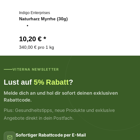
Indigo Enterprises
Naturharz Myrrhe (30g)
10,20 €
*
340,00 € pro 1 kg
VITERNA NEWSLETTER
Lust auf
5% Rabatt
?
Melde dich an und hol dir sofort deinen exklusiven
Rabattcode.
Plus: Gesundheitstipps, neue Produkte und exklusive
Angebote direkt in dein Postfach.
Sofortiger Rabattcode per E-Mail