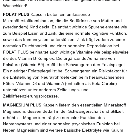
Wunschkind!
FOLAT PLUS
Kapseln bieten ein umfassende
Mikronährstoffkombination, die die Bedürfnisse von Mutter und
(werdendem) Kind deckt. Es enthält wichtige Spurenelemente wie
zum Beispiel Eisen und Zink, die eine normale kognitive Funktion,
sowie das Immunsystem unterstützen. Zink trägt zudem zu einer
normalen Fruchtbarkeit und einer normalen Reproduktion bei.
FOLAT PLUS beinhaltet auch wichtige Vitamine wie beispielsweise
die des Vitamin B-Komplex. Die ergänzende Aufnahme von
Folsäure (Vitamin B9) erhöht bei Schwangeren den Folatspiegel.
Ein niedriger Folatspiegel ist bei Schwangeren ein Risikofaktor für
die Entstehung von Neuralrohrdefekten beim heranwachsenden
Fötus. Vitamin D3 und Vitamin A (enthalten als Beta Carotin)
unterstützen unter anderem Zellteilungs- und
Zelldifferenzierungsprozesse.
MAGNESIUM PLUS
Kapseln liefern den essentiellen Mineralstoff
Magnesium, dessen Bedarf in der Schwangerschaft und Stillzeit
erhöht ist. Magnesium trägt zu normaler Funktion des
Nervensystems und einer normalen psychischen Funktion bei.
Neben Magnesium sind weitere basische Elektrolyte wie Kalium