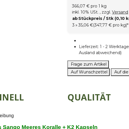
366,07 € pro 1 kg
inkl. 10% USt. , zzgl.
Versand
ab
Stückpreis / Stk (0,10 k
3
»
35,06 €
(347,77 € pro kg)
*
Lieferzeit:
1 - 2 Werkta
Ausland abweichend)
Frage zum Artikel
Auf Wunschzettel
Auf die
HNELL
QUALITÄT
eibung
s Sango Meeres Koralle + K2 Kapseln