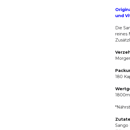
Origin
und Vi
Die Sa
reines
Zusätzl
Verze
Morgen
Packun
180 Ka
Wertge
1800mg
*Nährs
Zutat
Sango M