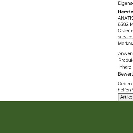
Eigensc
Herste
ANATI
8382 M
Österr
servic
Merkm
Produk
Wert
Anwen
Produk
Inhalt:
Bewer
Geben S
helfen
Artik