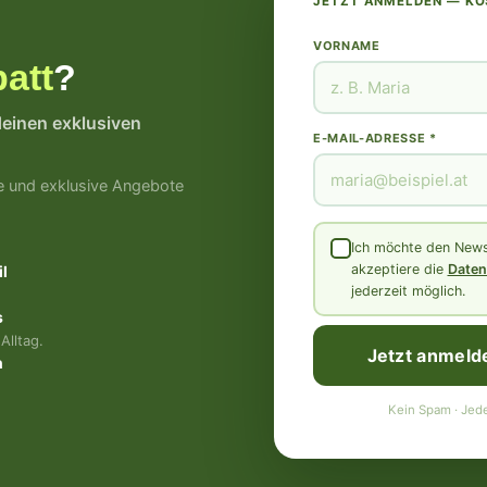
JETZT ANMELDEN — K
VORNAME
att
?
deinen exklusiven
E-MAIL-ADRESSE *
e und exklusive Angebote
Ich möchte den Newsl
akzeptiere die
Daten
l
jederzeit möglich.
s
Alltag.
Jetzt anmeld
n
Kein Spam · Jede