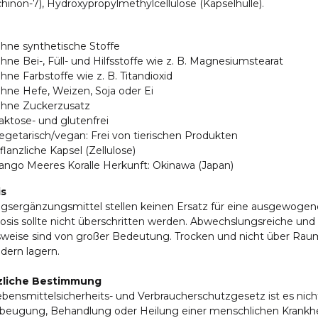
inon-7), Hydroxypropylmethylcellulose (Kapselhülle).
hne synthetische Stoffe
hne Bei-, Füll- und Hilfsstoffe wie z. B. Magnesiumstearat
hne Farbstoffe wie z. B. Titandioxid
hne Hefe, Weizen, Soja oder Ei
hne Zuckerzusatz
aktose- und glutenfrei
egetarisch/vegan: Frei von tierischen Produkten
flanzliche Kapsel (Zellulose)
ango Meeres Koralle Herkunft: Okinawa (Japan)
is
gsergänzungsmittel stellen keinen Ersatz für eine ausgewogen
osis sollte nicht überschritten werden. Abwechslungsreiche u
weise sind von großer Bedeutung. Trocken und nicht über Rau
dern lagern.
zliche Bestimmung
bensmittelsicherheits- und Verbraucherschutzgesetz ist es nic
rbeugung, Behandlung oder Heilung einer menschlichen Krankhe