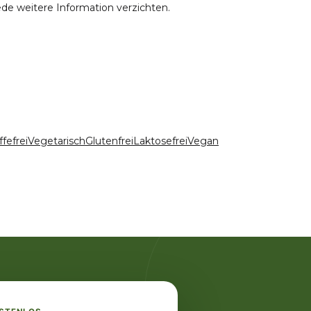
ede weitere Information verzichten.
fefrei
Vegetarisch
Glutenfrei
Laktosefrei
Vegan