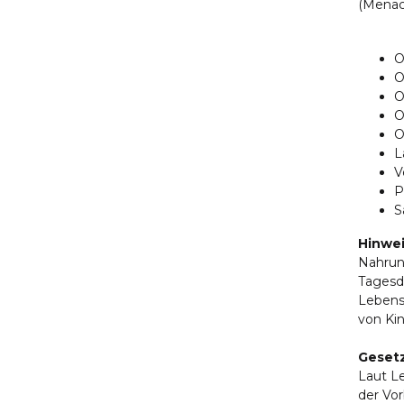
(Menach
O
O
O
O
O
L
V
P
S
Hinwe
Nahrun
Tagesd
Lebens
von Kin
Geset
Laut Le
der Vo