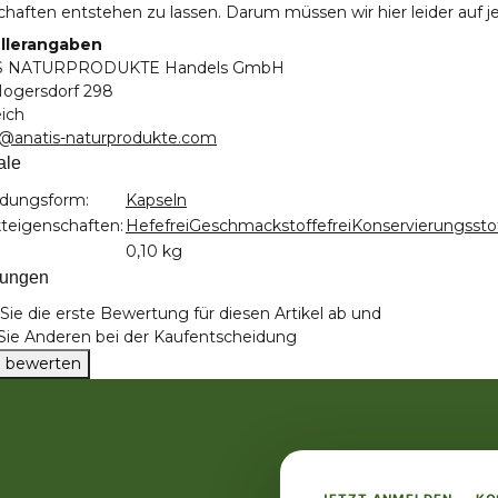
haften entstehen zu lassen. Darum müssen wir hier leider auf j
llerangaben
S NATURPRODUKTE Handels GmbH
ogersdorf 298
eich
e@anatis-naturprodukte.com
ale
teigenschaft
dungsform:
Kapseln
teigenschaften:
Hefefrei
Geschmackstoffefrei
Konservierungsstof
0,10 kg
tungen
ie die erste Bewertung für diesen Artikel ab und
 Sie Anderen bei der Kaufentscheidung
el bewerten