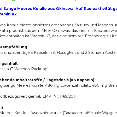
al Sango Meeres Koralle aus Okinawa. Auf Radioaktivität 
tamin K2.
ngo Koralle bietet ionisiertes organisches Kalzium und Magnesi
 Naturprodukt aus dem Meer Okinawas, das hier mit Kräutern wi
ich enthalten ist Vitamin K2, das eine sinnvolle Ergänzung zu Kal
hrempfehlung
s und abends je 3 Kapseln mit Flüssigkeit und 2 Stunden Abs
gsinhalt
pseln (3 Wochen-Packung)
bende Inhaltsstoffe / Tagesdosis (=6 Kapseln)
 Sango Meeres Koralle, 480mg Löwenzahnblatt, 480 mg Brennn
toffbezugswert gemäß LMVI Nr. 1169/2011
en
eeres Koralle, Löwenzahnwurzel (Taraxacum officinale Wiggers),