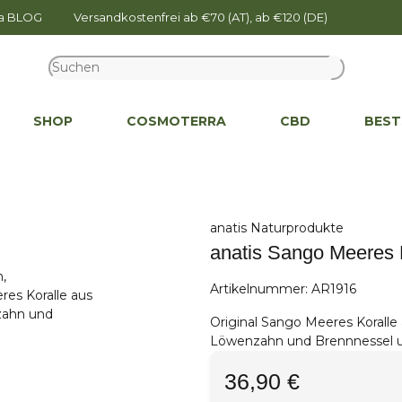
na BLOG
Versandkostenfrei ab €70 (AT), ab €120 (DE)
SHOP
COSMOTERRA
CBD
BEST
anatis Naturprodukte
anatis Sango Meeres K
Artikelnummer:
AR1916
Original Sango Meeres Koralle 
Löwenzahn und Brennnessel u
36,90 €