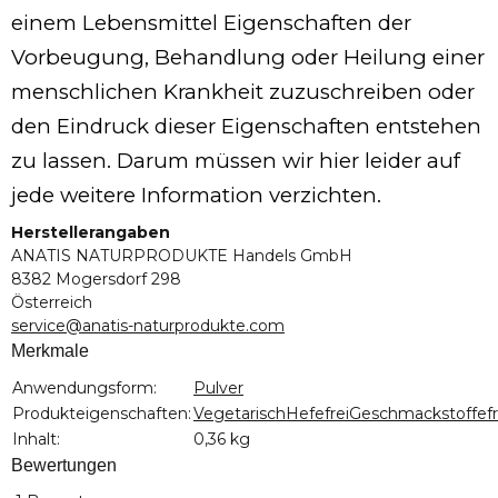
einem Lebensmittel Eigenschaften der
Vorbeugung, Behandlung oder Heilung einer
menschlichen Krankheit zuzuschreiben oder
den Eindruck dieser Eigenschaften entstehen
zu lassen. Darum müssen wir hier leider auf
jede weitere Information verzichten.
Herstellerangaben
ANATIS NATURPRODUKTE Handels GmbH
8382 Mogersdorf 298
Österreich
service@anatis-naturprodukte.com
Merkmale
Produkteigenschaft
Wert
Anwendungsform:
Pulver
Produkteigenschaften:
Vegetarisch
Hefefrei
Geschmackstoffefr
Inhalt:
0,36 kg
Bewertungen