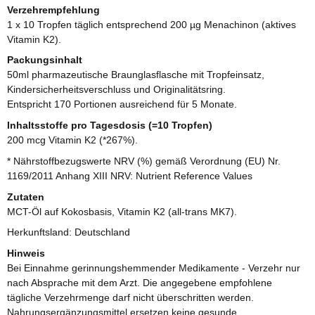
Verzehrempfehlung
1 x 10 Tropfen täglich entsprechend 200 µg Menachinon (aktives
Vitamin K2).
Packungsinhalt
50ml pharmazeutische Braunglasflasche mit Tropfeinsatz,
Kindersicherheitsverschluss und Originalitätsring.
Entspricht 170 Portionen ausreichend für 5 Monate.
Inhaltsstoffe pro Tagesdosis (=10 Tropfen)
200 mcg Vitamin K2 (*267%).
* Nährstoffbezugswerte NRV (%) gemäß Verordnung (EU) Nr.
1169/2011 Anhang XIII NRV: Nutrient Reference Values
Zutaten
MCT-Öl auf Kokosbasis, Vitamin K2 (all-trans MK7).
Herkunftsland: Deutschland
Hinweis
Bei Einnahme gerinnungshemmender Medikamente - Verzehr nur
nach Absprache mit dem Arzt. Die angegebene empfohlene
tägliche Verzehrmenge darf nicht überschritten werden.
Nahrungsergänzungsmittel ersetzen keine gesunde,