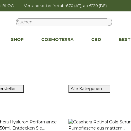
na BLOG
Versandkostenfrei ab €70 (AT), ab €120 (DE)
SHOP
COSMOTERRA
CBD
BEST
ersteller
Alle Kategorien