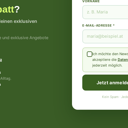
VORNAME
att
?
deinen exklusiven
E-MAIL-ADRESSE *
e und exklusive Angebote
Ich möchte den Newsl
akzeptiere die
Daten
l
jederzeit möglich.
s
Alltag.
Jetzt anmeld
n
Kein Spam · Jede