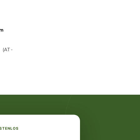
um
ge
(AT -
OSTENLOS