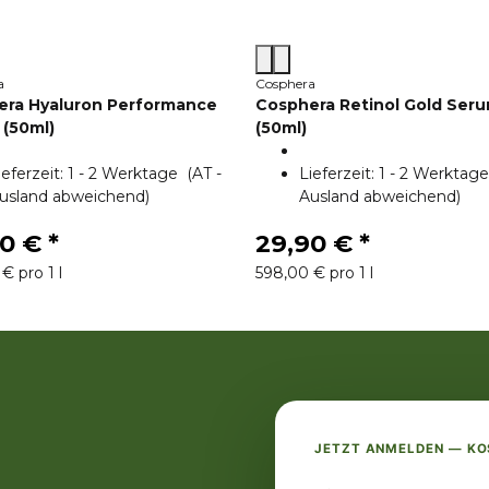
a
Cosphera
era Hyaluron Performance
Cosphera Retinol Gold Ser
(50ml)
(50ml)
ieferzeit:
1 - 2 Werktage
(AT -
Lieferzeit:
1 - 2 Werkta
usland abweichend)
Ausland abweichend)
90 €
*
29,90 €
*
€ pro 1 l
598,00 € pro 1 l
JETZT ANMELDEN — K