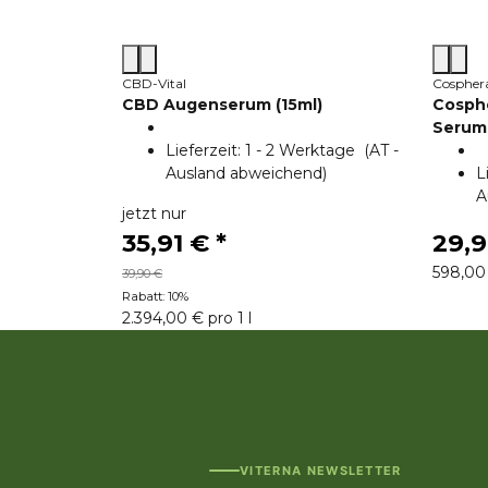
CBD-Vital
Cospher
CBD Augenserum (15ml)
Cosph
Serum 
Lieferzeit:
1 - 2 Werktage
(AT -
Ausland abweichend)
L
A
jetzt nur
35,91 €
*
29,
598,00 
39,90 €
Rabatt:
10%
2.394,00 € pro 1 l
VITERNA NEWSLETTER