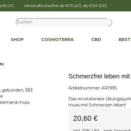
na BLOG
Versandkostenfrei ab €70 (AT), ab €120 (DE)
SHOP
COSMOTERRA
CBD
BEST
h)
Schmerzfrei leben mi
Artikelnummer:
AR1995
Das revolutionäre Übungssys
muss mit Schmerzen leben!
20,60 €