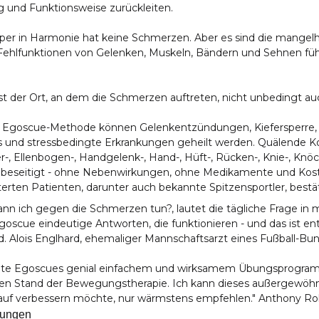
g und Funktionsweise zurückleiten.
rper in Harmonie hat keine Schmerzen. Aber es sind die mang
 Fehlfunktionen von Gelenken, Muskeln, Bändern und Sehnen fü
.
ist der Ort, an dem die Schmerzen auftreten, nicht unbedingt a
r Egoscue-Methode können Gelenkentzündungen, Kiefersperre, 
us und stressbedingte Erkrankungen geheilt werden. Quälende
r-, Ellenbogen-, Handgelenk-, Hand-, Hüft-, Rücken-, Knie-, K
l beseitigt - ohne Nebenwirkungen, ohne Medikamente und Kost
erten Patienten, darunter auch bekannte Spitzensportler, bestä
nn ich gegen die Schmerzen tun?, lautet die tägliche Frage in 
oscue eindeutige Antworten, die funktionieren - und das ist en
. Alois Englhard, ehemaliger Mannschaftsarzt eines Fußball-Bun
ete Egoscues genial einfachem und wirksamem Übungsprogramm
en Stand der Bewegungstherapie. Ich kann dieses außergewöhn
auf verbessern möchte, nur wärmstens empfehlen." Anthony Ro
tungen