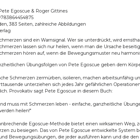
 Pete Egoscue & Roger Gittines
9783864454875
en, 383 Seiten, zahlreiche Abbildungen
erlag
chmerzen sind ein Warnsignal. Wer sie unterdrückt, wird ernsthaf
chmerzen lassen sich nur heilen, wenn man die Ursache beseitig
chmerzen hören auf, wenn die Bewegungsmuster neu harmonis
nzheitlichen Übungsfolgen von Pete Egoscue geben dem Körper
sche Schmerzen zermürben, isolieren, machen arbeitsunfähig un
ttausende unterziehen sich jedes Jahr gefährlichen Operation
lich. Provokativ sagt Pete Egoscue in diesem Buch:
nd muss mit Schmerzen leben - einfache, ganzheitliche Übunge
erden heilen!"
hnbrechende Egoscue-Methode bietet einen wirksamen Weg, zei
zen zu besiegen. Das von Pete Egoscue entwickelte System b
und Bewegungsübungen, die jeder ausführen kann und die den Kö