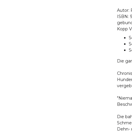
Autor:
ISBN: 
gebund
Kopp V
S
S
S
Die ga
Chroni
Hunder
vergeb
"Niema
Beschw
Die ba
Schmer
Dehn- 