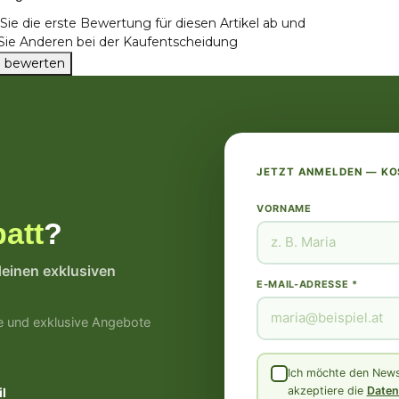
ie die erste Bewertung für diesen Artikel ab und
 Sie Anderen bei der Kaufentscheidung
el bewerten
JETZT ANMELDEN — K
VORNAME
att
?
deinen exklusiven
E-MAIL-ADRESSE *
e und exklusive Angebote
Ich möchte den Newsl
akzeptiere die
Daten
l