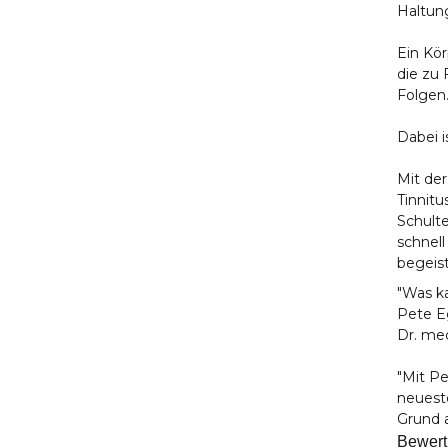
Haltun
Ein Kö
die zu
Folgen
Dabei 
Mit de
Tinnit
Schulte
schnel
begeist
"Was ka
Pete Eg
Dr. med
"Mit P
neuest
Grund 
Bewer