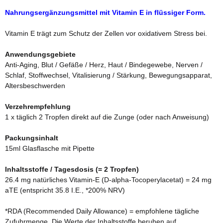
Nahrungsergänzungsmittel mit Vitamin E in flüssiger Form.
Vitamin E trägt zum Schutz der Zellen vor oxidativem Stress bei.
Anwendungsgebiete
Anti-Aging, Blut / Gefäße / Herz, Haut / Bindegewebe, Nerven /
Schlaf, Stoffwechsel, Vitalisierung / Stärkung, Bewegungsapparat,
Altersbeschwerden
Verzehrempfehlung
1 x täglich 2 Tropfen direkt auf die Zunge (oder nach Anweisung)
Packungsinhalt
15ml Glasflasche mit Pipette
Inhaltsstoffe / Tagesdosis (= 2 Tropfen)
26.4 mg natürliches Vitamin-E (D-alpha-Tocoperylacetat) = 24 mg
aTE (entspricht 35.8 I.E., *200% NRV)
*RDA (Recommended Daily Allowance) = empfohlene tägliche
Zufuhrmenge. Die Werte der Inhaltsstoffe beruhen auf