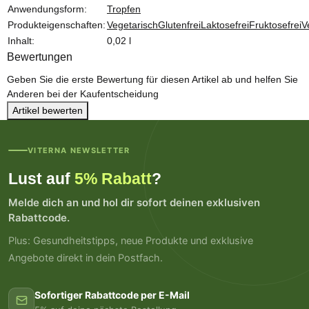
Produkteigenschaft
Wert
Anwendungsform:
Tropfen
Produkteigenschaften:
Vegetarisch
Glutenfrei
Laktosefrei
Fruktosefrei
V
Inhalt:
0,02 l
Bewertungen
Geben Sie die erste Bewertung für diesen Artikel ab und helfen Sie
Anderen bei der Kaufentscheidung
Artikel bewerten
VITERNA NEWSLETTER
Lust auf
5% Rabatt
?
Melde dich an und hol dir sofort deinen exklusiven
Rabattcode.
Plus: Gesundheitstipps, neue Produkte und exklusive
Angebote direkt in dein Postfach.
Sofortiger Rabattcode per E-Mail