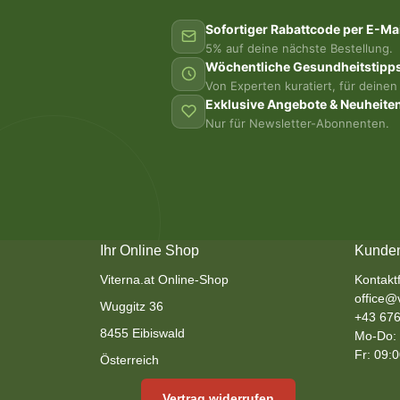
Sofortiger Rabattcode per E-Mai
5% auf deine nächste Bestellung.
Wöchentliche Gesundheitstipp
Von Experten kuratiert, für deinen 
Exklusive Angebote & Neuheite
Nur für Newsletter-Abonnenten.
Ihr Online Shop
Kunden
Viterna.at Online-Shop
Kontakt
office@v
Wuggitz 36
+43 676
8455 Eibiswald
Mo-Do: 
Fr: 09:
Österreich
Vertrag widerrufen