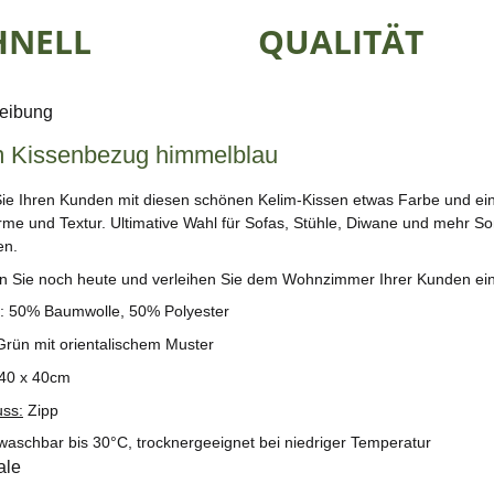
HNELL
QUALITÄT
eibung
m Kissenbezug himmelblau
Sie Ihren Kunden mit diesen schönen Kelim-Kissen etwas Farbe und ein o
ärme und Textur. Ultimative Wahl für Sofas, Stühle, Diwane und mehr So
en.
en Sie noch heute und verleihen Sie dem Wohnzimmer Ihrer Kunden einen
: 50% Baumwolle, 50% Polyester
rün mit orientalischem Muster
 40 x 40cm
uss:
Zipp
 waschbar bis 30°C, trocknergeeignet bei niedriger Temperatur
ale