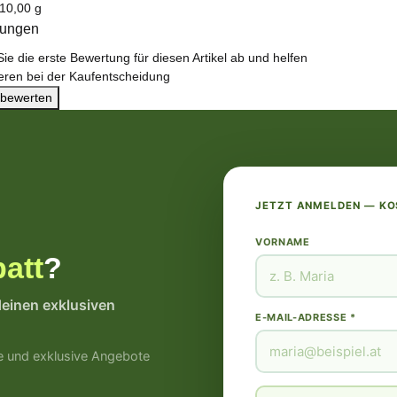
teigenschaft
10,00 g
tungen
ie die erste Bewertung für diesen Artikel ab und helfen
eren bei der Kaufentscheidung
l bewerten
JETZT ANMELDEN — K
VORNAME
att
?
deinen exklusiven
E-MAIL-ADRESSE *
e und exklusive Angebote