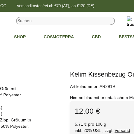
BLOG
Versandkostenfrei ab €70 (AT), ab €120 (DE)
SHOP
COSMOTERRA
CBD
BESTS
Kelim Kissenbezug Ori
Artikelnummer:
AR2919
Himmelblau mit orientalischem Mu
12,00 €
5,71 € pro 100 g
inkl. 20% USt. , zzgl.
Versand