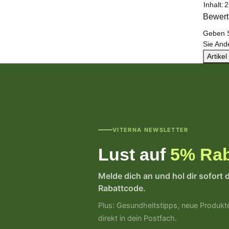
Produk
Wert
Inhalt:
2
Bewer
Geben S
Sie And
Artike
VITERNA NEWSLETTER
Lust auf
5% Rab
Melde dich an und hol dir sofort 
Rabattcode.
Plus: Gesundheitstipps, neue Produkt
direkt in dein Postfach.