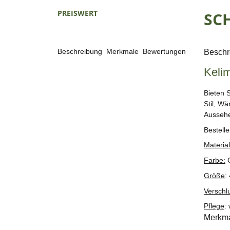
PREISWERT
SC
Beschreibung
Merkmale
Bewertungen
Beschr
Keli
Bieten 
Stil, W
Ausseh
Bestell
Material
Farbe:
G
Größe
:
Verschl
Pflege
:
Merkm