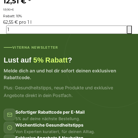
12,51 €
*
13,90 €
Rabatt:
10%
62,55 € pro 1 l
VITERNA NEWSLETTER
Lust auf
5% Rabatt
?
Melde dich an und hol dir sofort deinen exklusiven
Rabattcode.
Plus: Gesundheitstipps, neue Produkte und exklusive
Angebote direkt in dein Postfach.
Sofortiger Rabattcode per E-Mail
5% auf deine nächste Bestellung.
Wöchentliche Gesundheitstipps
Von Experten kuratiert, für deinen Alltag.
Exklusive Angebote & Neuheiten