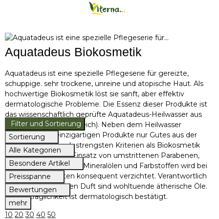
Aquatadeus Biokosmetik
Aquatadeus ist eine spezielle Pflegeserie für gereizte,
schuppige. sehr trockene, unreine und atopische Haut. Als
hochwertige Biokosmetik löst sie sanft, aber effektiv
dermatologische Probleme. Die Essenz dieser Produkte ist
das wissenschaftlich geprüfte Aquatadeus-Heilwasser aus
Filter und Sortierung
der Steiermark (Österreich). Neben dem Heilwasser
beinhalten die einzigartigen Produkte nur Gutes aus der
Sortierung
Natur und sind nach strengsten Kriterien als Biokosmetik
Alle Kategorien
zertifiziert. Auf den Einsatz von umstrittenen Parabenen,
Besondere Artikel
Silikonölen, Paraffinen, Mineralölen und Farbstoffen wird bei
all diesen Produkten konsequent verzichtet. Verantwortlich
Preisspanne
für den angenehmen Duft sind wohltuende ätherische Öle.
Bewertungen
Die Verträglichkeit ist dermatologisch bestätigt.
mehr
10
20
30
40
50