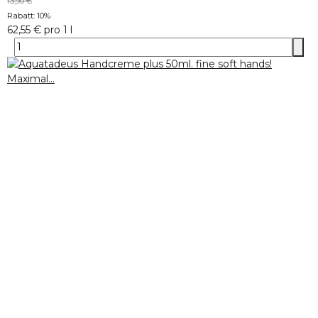
13,90 €
Rabatt:
10%
62,55 € pro 1 l