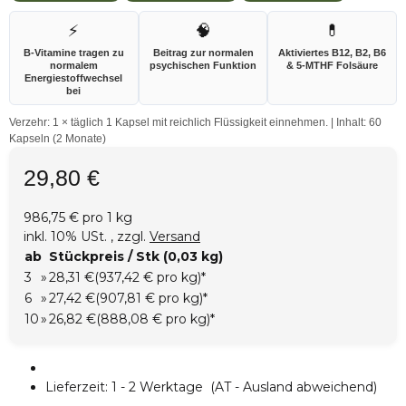
⚡
🧠
💊
B-Vitamine tragen zu
Beitrag zur normalen
Aktiviertes B12, B2, B6
normalem
psychischen Funktion
& 5-MTHF Folsäure
Energiestoffwechsel
bei
Verzehr: 1 × täglich 1 Kapsel mit reichlich Flüssigkeit einnehmen. | Inhalt: 60
Kapseln (2 Monate)
29,80 €
986,75 € pro 1 kg
inkl. 10% USt. , zzgl.
Versand
ab
Stückpreis / Stk (0,03 kg)
3
»
28,31 €
(937,42 € pro kg)
*
6
»
27,42 €
(907,81 € pro kg)
*
10
»
26,82 €
(888,08 € pro kg)
*
Lieferzeit:
1 - 2 Werktage
(AT - Ausland abweichend)