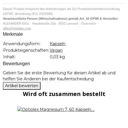
Beide Packungen enthalten exakt dieselbe Zusammensetzung und
Dosierung – 1 Kapsel täglich mit identischen Wirkstoffmengen. Die 60-
Dieses Produkt entspricht den Anforderungen der EU-Produktsicherheitsverordnung
Kapseln-Packung reicht für 2 Monate und eignet sich zum Einstieg oder
(GPSR, Verordnung (EU) 2023/988).
als Reisegröße. Die 180-Kapseln-Variante bietet einen 6-Monate-Vorrat in
Verantwortliche Person (Wirtschaftsakteur) gemäß Art. 16 GPSR & Hersteller:
einer größeren Braunglasflasche.
ALEXANDER EIGL · Hauptstraße 20a · 8502 Lannach · Österreich ·
office@optiolex.com
Merkmale
Produkteigenschaft
Wert
Anwendungsform:
Kapseln
Produkteigenschaften:
Vegan
Inhalt:
0,03 kg
Bewertungen
Geben Sie die erste Bewertung für diesen Artikel ab und
helfen Sie Anderen bei der Kaufentscheidung
Artikel bewerten
Wird oft zusammen bestellt