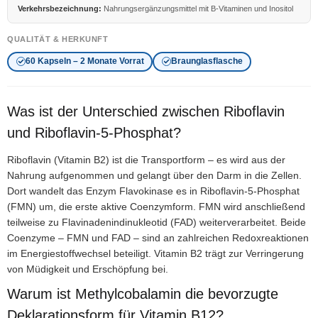
Verkehrsbezeichnung:
Nahrungsergänzungsmittel mit B-Vitaminen und Inositol
QUALITÄT & HERKUNFT
60 Kapseln – 2 Monate Vorrat
Braunglasflasche
Was ist der Unterschied zwischen Riboflavin
und Riboflavin-5-Phosphat?
Riboflavin (Vitamin B2) ist die Transportform – es wird aus der
Nahrung aufgenommen und gelangt über den Darm in die Zellen.
Dort wandelt das Enzym Flavokinase es in Riboflavin-5-Phosphat
(FMN) um, die erste aktive Coenzymform. FMN wird anschließend
teilweise zu Flavinadenindinukleotid (FAD) weiterverarbeitet. Beide
Coenzyme – FMN und FAD – sind an zahlreichen Redoxreaktionen
im Energiestoffwechsel beteiligt. Vitamin B2 trägt zur Verringerung
von Müdigkeit und Erschöpfung bei.
Warum ist Methylcobalamin die bevorzugte
Deklarationsform für Vitamin B12?