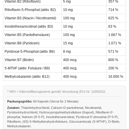
Vitamin B2 (Riboflavin)
5 mg
357 %
Riboflavin-5-Phosphat (aktiv. B2)
10 mg
714 %
Vitamin B3 (Niacin / Nicotinamid)
100 mg
625 %
Inositolhexanicotinat (aktiv. B3)
10 mg
63 %
Vitamin B5 (Pantothensäure)
100 mg
1.667 %
Vitamin B6 (Pyridoxin)
15 mg
1.071 %
Pyridoxal-5-Phosphat (aktiv. B6)
8 mg
571 %
Vitamin B7 (Biotin)
400 mcg
800 %
5-MTHF (aktiv. Folsäure / B9)
400 mcg
200 %
Methylcobalamin (aktiv. B12)
400 mcg
16.000 %
* NRV = Nährstoffbezugswerte gemäß Verordnung (EU) Nr. 1169/2011.
Packungsgröße:
60 Kapseln (Vorrat für 2 Monate)
Zutaten:
Thiaminhydrochlorid, Calcium-D-pantothenat, Nicotinamid,
Pyridoxinhydrochlorid, Hydroxypropylmethylcellulose (Kapsel), Riboflavin-5'-
phosphat, Natrium (R-5-P), Inositolhexanicotinat, Pyridoxal-5'-phosphat (P-5-P),
Riboflavin, (6S)-5-Methyltetrahydrofolsäure, Glucosaminsalz (5-MTHF), D-Biotin,
Methylcobalamin.