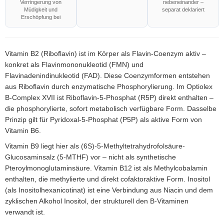
Verringerung von
nebeneinander –
Müdigkeit und
separat deklariert
Erschöpfung bei
Vitamin B2 (Riboflavin) ist im Körper als Flavin-Coenzym aktiv –
konkret als Flavinmononukleotid (FMN) und
Flavinadenindinukleotid (FAD). Diese Coenzymformen entstehen
aus Riboflavin durch enzymatische Phosphorylierung. Im Optiolex
B-Complex XVII ist Riboflavin-5-Phosphat (R5P) direkt enthalten –
die phosphorylierte, sofort metabolisch verfügbare Form. Dasselbe
Prinzip gilt für Pyridoxal-5-Phosphat (P5P) als aktive Form von
Vitamin B6.
Vitamin B9 liegt hier als (6S)-5-Methyltetrahydrofolsäure-
Glucosaminsalz (5-MTHF) vor – nicht als synthetische
Pteroylmonoglutaminsäure. Vitamin B12 ist als Methylcobalamin
enthalten, die methylierte und direkt cofaktoraktive Form. Inositol
(als Inositolhexanicotinat) ist eine Verbindung aus Niacin und dem
zyklischen Alkohol Inositol, der strukturell den B-Vitaminen
verwandt ist.