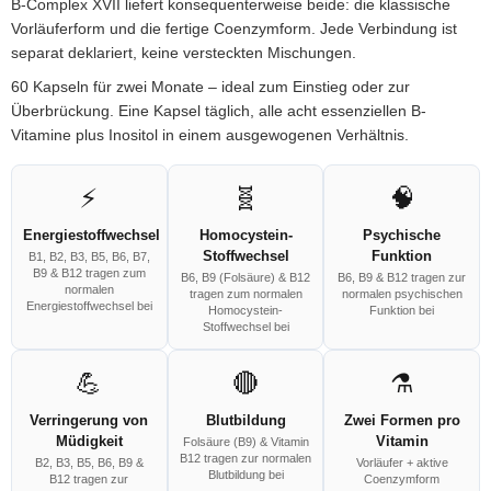
B-Complex XVII liefert konsequenterweise beide: die klassische
Vorläuferform und die fertige Coenzymform. Jede Verbindung ist
separat deklariert, keine versteckten Mischungen.
60 Kapseln für zwei Monate – ideal zum Einstieg oder zur
Überbrückung. Eine Kapsel täglich, alle acht essenziellen B-
Vitamine plus Inositol in einem ausgewogenen Verhältnis.
⚡
🧬
🧠
Energiestoffwechsel
Homocystein-
Psychische
Stoffwechsel
Funktion
B1, B2, B3, B5, B6, B7,
B9 & B12 tragen zum
B6, B9 (Folsäure) & B12
B6, B9 & B12 tragen zur
normalen
tragen zum normalen
normalen psychischen
Energiestoffwechsel bei
Homocystein-
Funktion bei
Stoffwechsel bei
💪
🔴
⚗️
Verringerung von
Blutbildung
Zwei Formen pro
Müdigkeit
Vitamin
Folsäure (B9) & Vitamin
B12 tragen zur normalen
B2, B3, B5, B6, B9 &
Vorläufer + aktive
Blutbildung bei
B12 tragen zur
Coenzymform