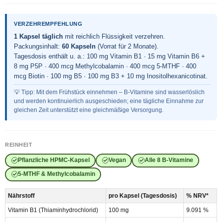
VERZEHREMPFEHLUNG
1 Kapsel täglich
mit reichlich Flüssigkeit verzehren.
Packungsinhalt:
60 Kapseln
(Vorrat für 2 Monate).
Tagesdosis enthält u. a.: 100 mg Vitamin B1 · 15 mg Vitamin B6 +
8 mg P5P · 400 mcg Methylcobalamin · 400 mcg 5-MTHF · 400
mcg Biotin · 100 mg B5 · 100 mg B3 + 10 mg Inositolhexanicotinat.
💡 Tipp: Mit dem Frühstück einnehmen – B-Vitamine sind wasserlöslich
und werden kontinuierlich ausgeschieden; eine tägliche Einnahme zur
gleichen Zeit unterstützt eine gleichmäßige Versorgung.
REINHEIT
Pflanzliche HPMC-Kapsel
Vegan
Alle 8 B-Vitamine
5-MTHF & Methylcobalamin
Nährstoff
pro Kapsel (Tagesdosis)
% NRV*
Vitamin B1 (Thiaminhydrochlorid)
100 mg
9.091 %