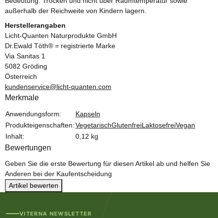
Bedeutung. Trocken und nicht über Raumtemperatur sowie
außerhalb der Reichweite von Kindern lagern.
Herstellerangaben
Licht-Quanten Naturprodukte GmbH
Dr.Ewald Töth® = registrierte Marke
Via Sanitas 1
5082 Gröding
Österreich
kundenservice@licht-quanten.com
Merkmale
Produkteigenschaft
Wert
Anwendungsform:
Kapseln
Produkteigenschaften:
Vegetarisch
Glutenfrei
Laktosefrei
Vegan
Inhalt:
0,12 kg
Bewertungen
Geben Sie die erste Bewertung für diesen Artikel ab und helfen Sie
Anderen bei der Kaufentscheidung
Artikel bewerten
VITERNA NEWSLETTER