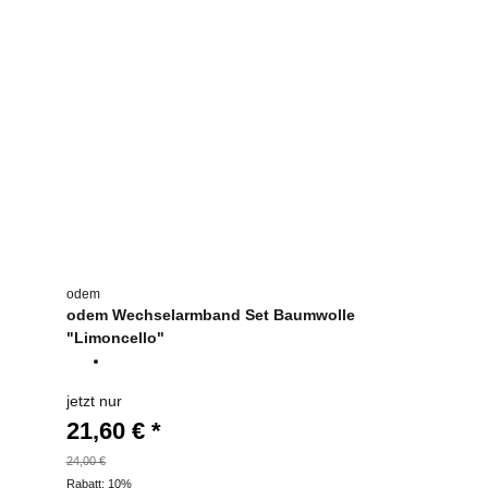
odem
odem Wechselarmband Set Baumwolle
"Limoncello"
jetzt nur
21,60 €
*
24,00 €
Rabatt:
10%