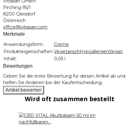
Vitrasan GmbH
Pirching 95/1
8200 Gleisdorf
Österreich
office@vitrasan.com
Merkmale
Produkteigenschaft
Wert
Anwendungsform:
Creme
Produkteigenschaften:
Vegetarisch
Hypoallergen
Vegan
Inhalt:
0,05 l
Bewertungen
Geben Sie die erste Bewertung für diesen Artikel ab und
helfen Sie Anderen bei der Kaufentscheidung
Artikel bewerten
Wird oft zusammen bestellt