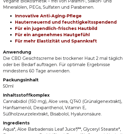
Vegane Biokosmetik – frei von Paraffin-, Silikon- und
Mineralölen, PEGs, Sulfaten und Parabenen.
Innovative Anti-Aging-Pflege
Hauterneuernd und feuchtigkeitsspendend
Für ein jugendlich-frisches Hautbild
Für ein angenehmes Hautgefühl
Für mehr Elastizität und Spannkraft
Anwendung
Die CBD Gesichtscreme bei trockener Haut 2 mal täglich
oder bei Bedarf auftragen. Für optimale Ergebnisse
mindestens 60 Tage anwenden.
Packungsinhalt
50ml
Inhaltsstoffkomplex
Cannabidiol (150 mg), Aloe vera, QT40 (Grünalgenextrakt),
Hanfsamenöl, Dexpanthenol, Vitamin E,
Süßholzwurzelextrakt, Bisabolol, Hyaluronsäure.
Ingredients
Aqua*, Aloe Barbadensis Leaf Juice*/**, Glyceryl Stearate*,