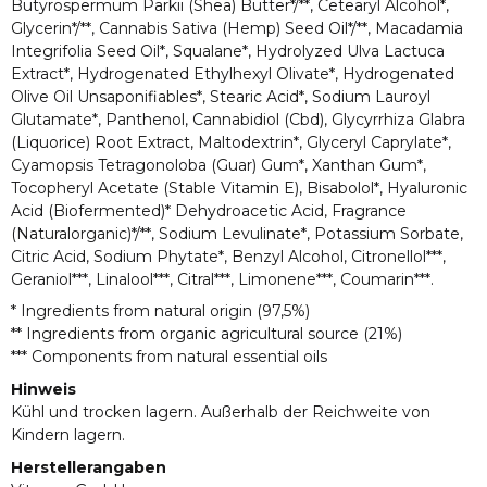
Butyrospermum Parkii (Shea) Butter*/**, Cetearyl Alcohol*,
Glycerin*/**, Cannabis Sativa (Hemp) Seed Oil*/**, Macadamia
Integrifolia Seed Oil*, Squalane*, Hydrolyzed Ulva Lactuca
Extract*, Hydrogenated Ethylhexyl Olivate*, Hydrogenated
Olive Oil Unsaponifiables*, Stearic Acid*, Sodium Lauroyl
Glutamate*, Panthenol, Cannabidiol (Cbd), Glycyrrhiza Glabra
(Liquorice) Root Extract, Maltodextrin*, Glyceryl Caprylate*,
Cyamopsis Tetragonoloba (Guar) Gum*, Xanthan Gum*,
Tocopheryl Acetate (Stable Vitamin E), Bisabolol*, Hyaluronic
Acid (Biofermented)* Dehydroacetic Acid, Fragrance
(Naturalorganic)*/**, Sodium Levulinate*, Potassium Sorbate,
Citric Acid, Sodium Phytate*, Benzyl Alcohol, Citronellol***,
Geraniol***, Linalool***, Citral***, Limonene***, Coumarin***.
* Ingredients from natural origin (97,5%)
** Ingredients from organic agricultural source (21%)
*** Components from natural essential oils
Hinweis
Kühl und trocken lagern. Außerhalb der Reichweite von
Kindern lagern.
Herstellerangaben