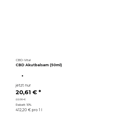
CBD-Vital
CBD Akutbalsam (50ml)
jetzt nur
20,61 €
*
22,90 €
Rabatt:
10%
412,20 € pro 1 l