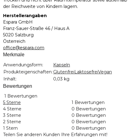
der Reichweite von Kindern lagern.
Herstellerangaben
Espara GmbH
Franz-Sauer-Straße 46 / Haus A
5020 Salzburg
Österreich
office@espara.com
Merkmale
Produkteigenschaft
Wert
Anwendungsform:
Kapseln
Produkteigenschaften:
Glutenfrei
Laktosefrei
Vegan
Inhalt:
0,03 kg
Bewertungen
1 Bewertungen
5 Sterne
1 Bewertungen
4 Sterne
0 Bewertungen
3 Sterne
0 Bewertungen
2 Sterne
0 Bewertungen
1 Stern
0 Bewertungen
Teilen Sie anderen Kunden Ihre Erfahrungen mit!