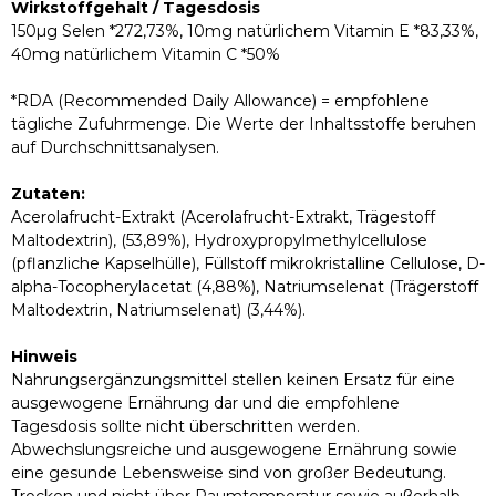
Wirkstoffgehalt / Tagesdosis
150µg Selen *272,73%, 10mg natürlichem Vitamin E *83,33%,
40mg natürlichem Vitamin C *50%
*RDA (Recommended Daily Allowance) = empfohlene
tägliche Zufuhrmenge. Die Werte der Inhaltsstoffe beruhen
auf Durchschnittsanalysen.
Zutaten:
Acerolafrucht-Extrakt (Acerolafrucht-Extrakt, Trägestoff
Maltodextrin), (53,89%), Hydroxypropylmethylcellulose
(pflanzliche Kapselhülle), Füllstoff mikrokristalline Cellulose, D-
alpha-Tocopherylacetat (4,88%), Natriumselenat (Trägerstoff
Maltodextrin, Natriumselenat) (3,44%).
Hinweis
Nahrungsergänzungsmittel stellen keinen Ersatz für eine
ausgewogene Ernährung dar und die empfohlene
Tagesdosis sollte nicht überschritten werden.
Abwechslungsreiche und ausgewogene Ernährung sowie
eine gesunde Lebensweise sind von großer Bedeutung.
Trocken und nicht über Raumtemperatur sowie außerhalb