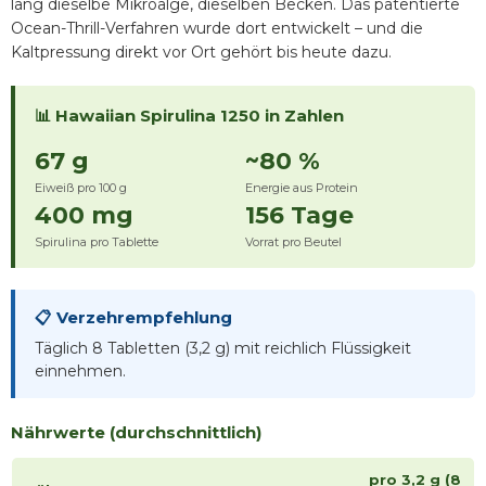
lang dieselbe Mikroalge, dieselben Becken. Das patentierte
Ocean-Thrill-Verfahren wurde dort entwickelt – und die
Kaltpressung direkt vor Ort gehört bis heute dazu.
📊 Hawaiian Spirulina 1250 in Zahlen
67 g
~80 %
Eiweiß pro 100 g
Energie aus Protein
400 mg
156 Tage
Spirulina pro Tablette
Vorrat pro Beutel
📋 Verzehrempfehlung
Täglich 8 Tabletten (3,2 g) mit reichlich Flüssigkeit
einnehmen.
Nährwerte (durchschnittlich)
pro 3,2 g (8