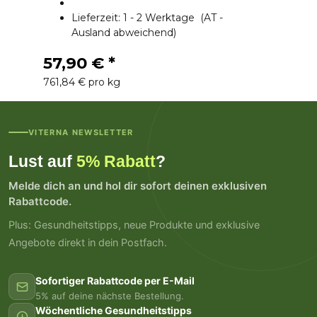
Lieferzeit:
1 - 2 Werktage
(AT -
Ausland abweichend)
57,90 €
*
761,84 € pro kg
VITERNA NEWSLETTER
Lust auf
5% Rabatt
?
Melde dich an und hol dir sofort deinen exklusiven
Rabattcode.
Plus: Gesundheitstipps, neue Produkte und exklusive
Angebote direkt in dein Postfach.
Sofortiger Rabattcode per E-Mail
5% auf deine nächste Bestellung.
Wöchentliche Gesundheitstipps