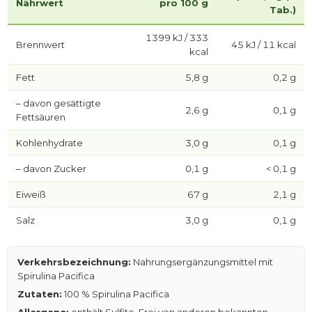
Nährwert
pro 100 g
Tab.)
1399 kJ / 333
Brennwert
45 kJ / 11 kcal
kcal
Fett
5,8 g
0,2 g
– davon gesättigte
2,6 g
0,1 g
Fettsäuren
Kohlenhydrate
3,0 g
0,1 g
– davon Zucker
0,1 g
< 0,1 g
Eiweiß
67 g
2,1 g
Salz
3,0 g
0,1 g
Verkehrsbezeichnung:
Nahrungsergänzungsmittel mit
Spirulina Pacifica
Zutaten:
100 % Spirulina Pacifica