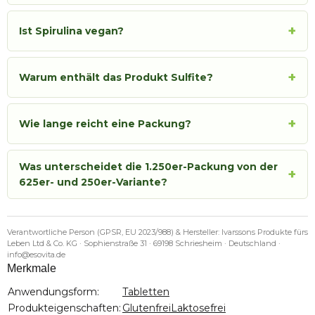
+
Ist Spirulina vegan?
+
Warum enthält das Produkt Sulfite?
+
Wie lange reicht eine Packung?
Was unterscheidet die 1.250er-Packung von der
+
625er- und 250er-Variante?
Verantwortliche Person (GPSR, EU 2023/988) & Hersteller: Ivarssons Produkte fürs
Leben Ltd & Co. KG · Sophienstraße 31 · 69198 Schriesheim · Deutschland ·
info@esovita.de
Merkmale
Produkteigenschaft
Wert
Anwendungsform:
Tabletten
Produkteigenschaften:
Glutenfrei
Laktosefrei