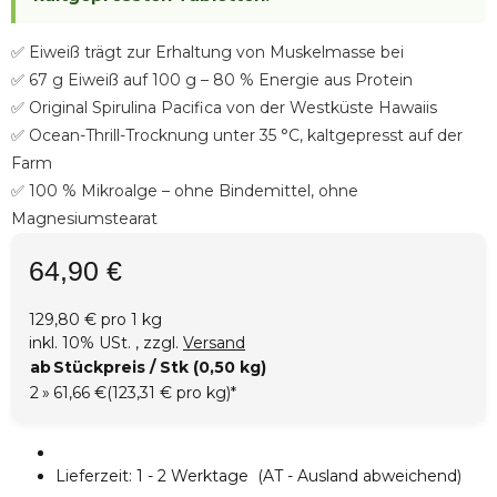
✅ Eiweiß trägt zur Erhaltung von Muskelmasse bei
✅ 67 g Eiweiß auf 100 g – 80 % Energie aus Protein
✅ Original Spirulina Pacifica von der Westküste Hawaiis
✅ Ocean-Thrill-Trocknung unter 35 °C, kaltgepresst auf der
Farm
✅ 100 % Mikroalge – ohne Bindemittel, ohne
Magnesiumstearat
64,90 €
129,80 € pro 1 kg
inkl. 10% USt. , zzgl.
Versand
ab
Stückpreis / Stk (0,50 kg)
2
»
61,66 €
(123,31 € pro kg)
*
Lieferzeit:
1 - 2 Werktage
(AT - Ausland abweichend)