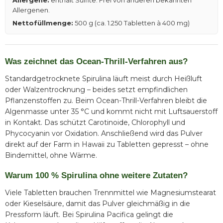
Allergene:
enthält Sulfite. Frei von anderen bekannten
Allergenen.
Nettofüllmenge:
500 g (ca. 1.250 Tabletten à 400 mg)
Was zeichnet das Ocean-Thrill-Verfahren aus?
Standardgetrocknete Spirulina läuft meist durch Heißluft
oder Walzentrocknung – beides setzt empfindlichen
Pflanzenstoffen zu. Beim Ocean-Thrill-Verfahren bleibt die
Algenmasse unter 35 °C und kommt nicht mit Luftsauerstoff
in Kontakt. Das schützt Carotinoide, Chlorophyll und
Phycocyanin vor Oxidation. Anschließend wird das Pulver
direkt auf der Farm in Hawaii zu Tabletten gepresst – ohne
Bindemittel, ohne Wärme.
Warum 100 % Spirulina ohne weitere Zutaten?
Viele Tabletten brauchen Trennmittel wie Magnesiumstearat
oder Kieselsäure, damit das Pulver gleichmäßig in die
Pressform läuft. Bei Spirulina Pacifica gelingt die