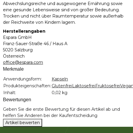
Abwechslungsreiche und ausgewogene Ernährung sowie
eine gesunde Lebensweise sind von großer Bedeutung.
Trocken und nicht über Raumtemperatur sowie außerhalb
der Reichweite von Kindern lagern.
Herstellerangaben
Espara GmbH
Franz-Sauer-Straße 46 / Haus A
5020 Salzburg
Österreich
office@espara.com
Merkmale
Produkteigenschaft
Wert
Anwendungsform:
Kapseln
Produkteigenschaften:
Glutenfrei
Laktosefrei
Fruktosefrei
Vega
Inhalt:
0,02 kg
Bewertungen
Geben Sie die erste Bewertung für diesen Artikel ab und
helfen Sie Anderen bei der Kaufentscheidung
Artikel bewerten