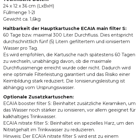
24 x 12 x 36 cm (LxBxH)
Füllmenge 1-2l
Gewicht ca. 1,6kg
Haltbarkeit der Hauptkartusche ECAIA main filter S:
60 Tage bzw. maximal 300 Liter Durchfluss. Dies entspricht
durchschnittlich fünf (5) Litern gefiltertem und ionisiertem
Wasser pro Tag.
Es wird empfohlen, die Kartusche nach spätestens 60 Tagen
zu wechseln, unabhängig davon, ob die maximale
Durchflussmenge erreicht wurde oder nicht. Dadurch wird
eine optimale Filterleistung garantiert und das Risiko einer
Keimbildung stark reduziert. Die Ionisierungsleistung ist
abhängig vom Ursprungswasser.
Optionale Zusatzkartuschen:
ECAIA booster filter S: Beinhaltet zusätzliche Keramiken, um
das Wasser noch stärker zu ionisieren, vor allem geeignet für
kalkhaltiges Trinkwasser.
ECAIA nitrate filter S: Beinhaltet ein spezielles Harz, um den
Nitratgehalt im Trinkwasser zu reduzieren.
Hinweis: Der ECAIA nitrate filter S wird erst zu einem