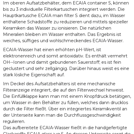
Im oberen Aufsatzbehälter, dem ECAIA container S, können
bis zu 3 individuelle Filterkartuschen integriert werden. Die
Hauptkartusche ECAIA main filter S dient dazu, im Wasser
enthaltene Schadstoffe zu reduzieren und mittels spezieller
Keramiken das Wasser zu ionisieren. Die natürlichen
Mineralien bleiben im Wasser enthalten. Das Ergebnis ist
weiches, süffiges und wohlschmeckendes ECAIA-Wasser.
ECAIA-Wasser hat einen erhöhten pH-Wert, ist
elektronenreich und somit antioxidativ. Es enthält vermehrt
OH--Ionen und damit gebundenen Sauerstoff; es ist fein
geclustert und sehr zellgängig. Darüber hinaus weist es eine
stark lösliche Eigenschaft auf.
Im Deckel des Aufsatzbehälters ist eine mechanische
Filteranzeige integriert, die auf den Filterwechsel hinweist.
Die Einfüllklappe kann man mit einem Knopfdruck betätigen,
um Wasser in den Behälter zu füllen, welches dann drucklos
durch die Filter fließt. Über ein integriertes Keramikventil an
der Unterseite kann man die Durchflussgeschwindigkeit
regulieren.
Das aufbereitete ECAIA-Wasser fließt in die handgefertigte
Glaskaraffe ECAIA glass jug S. An dessen Unterseite sorgt die