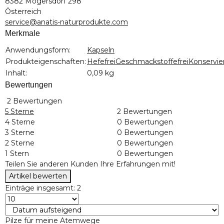
8382 Mogersdorf 298
Österreich
service@anatis-naturprodukte.com
Merkmale
Produkteigenschaft
Wert
Anwendungsform:
Kapseln
Produkteigenschaften:
Hefefrei
Geschmackstoffefrei
Konservie
Inhalt:
0,09 kg
Bewertungen
2 Bewertungen
5 Sterne
2 Bewertungen
4 Sterne
0 Bewertungen
3 Sterne
0 Bewertungen
2 Sterne
0 Bewertungen
1 Stern
0 Bewertungen
Teilen Sie anderen Kunden Ihre Erfahrungen mit!
Artikel bewerten
Einträge insgesamt: 2
Pilze für meine Atemwege