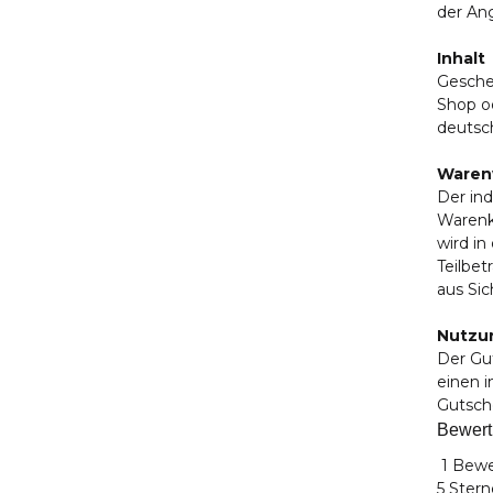
der An
Inhalt
Gesche
Shop od
deutsc
Waren
Der in
Warenko
wird in
Teilbet
aus Si
Nutzun
Der Gut
einen 
Gutsch
Bewer
1 Bew
5 Stern