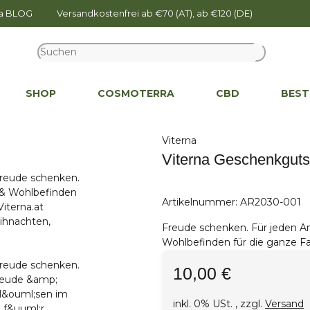
na BLOG
Versandkostenfrei ab €70 (AT), ab €120 (DE)
SHOP
COSMOTERRA
CBD
BEST
Viterna
Viterna Geschenkguts
Artikelnummer:
AR2030-001
Freude schenken. Für jeden An
Wohlbefinden für die ganze Fa
10,00 €
inkl. 0% USt. , zzgl.
Versand