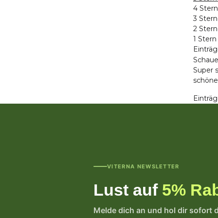
4 Ster
3 Ster
2 Ster
1 Stern
Einträg
Schaue
Super s
schöne
Einträg
VITERNA NEWSLETTER
Lust auf
5% Rab
Melde dich an und hol dir sofort 