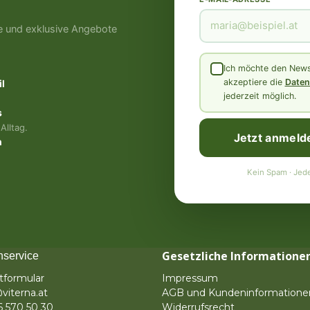
e und exklusive Angebote
Ich möchte den Newsl
akzeptiere die
Daten
l
jederzeit möglich.
s
Alltag.
Jetzt anmeld
n
Kein Spam · Jede
Gesetzliche Informatione
service
tformular
Impressum
viterna.at
AGB und Kundeninformatione
6 570 50 30
Widerrufsrecht