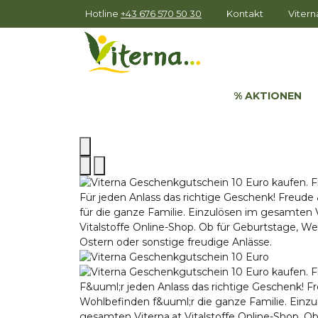
Hotline
+43 676 570 50 30
Kontakt
Viter
% AKTIONEN