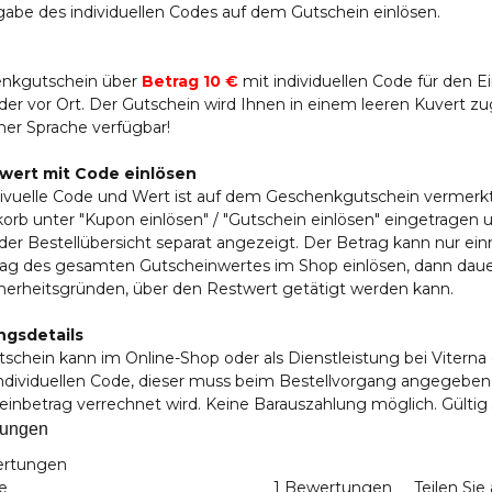
gabe des individuellen Codes auf dem Gutschein einlösen.
nkgutschein über
Betrag 10 €
mit individuellen Code für den 
er vor Ort. Der Gutschein wird Ihnen in einem leeren Kuvert zuge
her Sprache verfügbar!
wert mit Code einlösen
divuelle Code und Wert ist auf dem Geschenkgutschein vermerkt
rb unter "Kupon einlösen" / "Gutschein einlösen" eingetragen 
 der Bestellübersicht separat angezeigt. Der Betrag kann nur ein
rag des gesamten Gutscheinwertes im Shop einlösen, dann dauert
cherheitsgründen, über den Restwert getätigt werden kann.
gsdetails
schein kann im Online-Shop oder als Dienstleistung bei Viterna
individuellen Code, dieser muss beim Bestellvorgang angegebe
einbetrag verrechnet wird. Keine Barauszahlung möglich. Gülti
tungen
ertungen
e
1 Bewertungen
Teilen Si