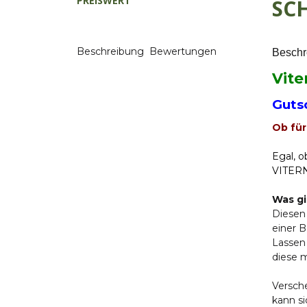
PREISWERT
SC
Beschreibung
Bewertungen
Beschr
Vite
Guts
Ob für
Egal, o
VITERN
Was gi
Diesen 
einer B
Lassen
diese m
Versch
kann si