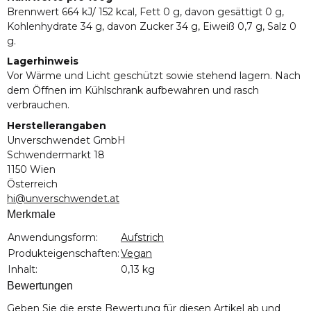
Brennwert 664 kJ/ 152 kcal, Fett 0 g, davon gesättigt 0 g,
Kohlenhydrate 34 g, davon Zucker 34 g, Eiweiß 0,7 g, Salz 0
g.
Lagerhinweis
Vor Wärme und Licht geschützt sowie stehend lagern. Nach
dem Öffnen im Kühlschrank aufbewahren und rasch
verbrauchen.
Herstellerangaben
Unverschwendet GmbH
Schwendermarkt 18
1150 Wien
Österreich
hi@unverschwendet.at
Merkmale
Produkteigenschaft
Wert
Anwendungsform:
Aufstrich
Produkteigenschaften:
Vegan
Inhalt:
0,13 kg
Bewertungen
Geben Sie die erste Bewertung für diesen Artikel ab und