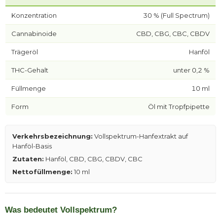
Konzentration
30 % (Full Spectrum)
Cannabinoide
CBD, CBG, CBC, CBDV
Trägeröl
Hanföl
THC-Gehalt
unter 0,2 %
Füllmenge
10 ml
Form
Öl mit Tropfpipette
Verkehrsbezeichnung:
Vollspektrum-Hanfextrakt auf
Hanföl-Basis
Zutaten:
Hanföl, CBD, CBG, CBDV, CBC
Nettofüllmenge:
10 ml
Was bedeutet Vollspektrum?