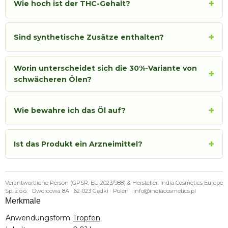
+
Wie hoch ist der THC-Gehalt?
+
Sind synthetische Zusätze enthalten?
Worin unterscheidet sich die 30%-Variante von
+
schwächeren Ölen?
+
Wie bewahre ich das Öl auf?
+
Ist das Produkt ein Arzneimittel?
Verantwortliche Person (GPSR, EU 2023/988) & Hersteller: India Cosmetics Europe
Sp. z o.o. · Dworcowa 8A · 62-023 Gądki · Polen · info@indiacosmetics.pl
Merkmale
Produkteigenschaft
Wert
Anwendungsform:
Tropfen