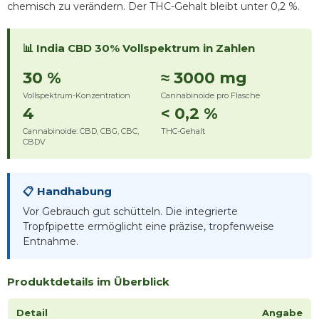
chemisch zu verändern. Der THC-Gehalt bleibt unter 0,2 %.
📊 India CBD 30% Vollspektrum in Zahlen
30 %
≈ 3000 mg
Vollspektrum-Konzentration
Cannabinoide pro Flasche
4
< 0,2 %
Cannabinoide: CBD, CBG, CBC,
THC-Gehalt
CBDV
📋 Handhabung
Vor Gebrauch gut schütteln. Die integrierte
Tropfpipette ermöglicht eine präzise, tropfenweise
Entnahme.
Produktdetails im Überblick
Detail
Angabe