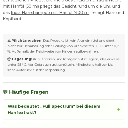
der täglichen Pflege. Die
India Gesichtscreme Tag & Nacht
mit Hanföl (50 ml)
pflegt das Gesicht rund um die Uhr, und
das
India Haarshampoo mit Hanföl (400 ml)
reinigt Haar und
Kopfhaut.
⚠️ Pflichtangaben:
Das Produkt ist kein Arzneimittel und dient
nicht zur Behandlung oder Heilung von Krankheiten. THC unter 0,2
%. Außerhalb der Reichweite von Kindern aufbewahren.
📦 Lagerung:
Kühl, trocken und lichtgeschützt lagern, idealerweise
unter 25 °C. Vor Gebrauch gut schütteln. Mindestens haltbar bis:
siehe Aufdruck auf der Verpackung.
💬 Häufige Fragen
Was bedeutet „Full Spectrum" bei diesem
+
Hanfextrakt?