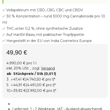
✅ Vollspektrum mit CBD, CBG, CBC und CBDV
✅ 30 % Konzentration – rund 3000 mg Cannabinoide pro 10
ml
✅ THC unter 0,2 %, ohne synthetische Zusätze
✅ Auf Hanföl-Basis, mit praktischer Tropfpipette
✅ Hergestellt in der EU von India Cosmetics Europe
49,90 €
4.990,00 € pro 1 l
inkl. 20% USt. , zzgl.
Versand
ab
Stückpreis / Stk (0,01 l)
3
»
47,41 €
(4.740,50 € pro l)
*
5
»
44,91 €
(4.491,00 € pro l)
*
10
»
39,92 €
(3.992,00 € pro l)
*
Lieferzeit:
1 - 2 Werktage
(AT - Ausland abweichend)