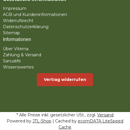
Impressum
AGB und Kundeninformationen
Widerrufsrecht
Datenschutzerklärung
Sitemap
Informationen
Über Viterna
Zahlung & Versand
Sanuslife
Wissenswertes
Vertrag widerrufen
* Alle Preise inkl. gesetzlicher USt., zzgl.
Versand
Powered by
JTL-Shop
| Cached by
ecomDATA LiteSpeed
Cache