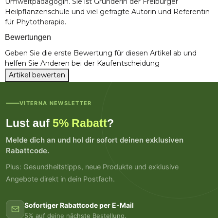
Umweltpädagogin. Sie ist Gründerin der Freiburger
Heilpflanzenschule und viel gefragte Autorin und Referentin
für Phytotherapie.
Bewertungen
Geben Sie die erste Bewertung für diesen Artikel ab und
helfen Sie Anderen bei der Kaufentscheidung
Artikel bewerten
VITERNA NEWSLETTER
Lust auf
5% Rabatt
?
Melde dich an und hol dir sofort deinen exklusiven
Rabattcode.
Plus: Gesundheitstipps, neue Produkte und exklusive
Angebote direkt in dein Postfach.
Sofortiger Rabattcode per E-Mail
5% auf deine nächste Bestellung.