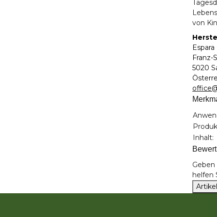
Tagesd
Lebens
von Kin
Herste
Espar
Franz-S
5020 S
Österr
office
Merkm
Produk
Wert
Anwen
Produk
Inhalt:
Bewer
Geben S
helfen
Artik