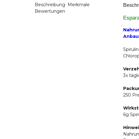
Beschreibung
Merkmale
Beschr
Bewertungen
Espara
Nahrun
Anbau
Spiruli
Chlorop
Verze
3x tägl
Packun
250 Pre
Wirkst
6g Spir
Hinwe
Nahrun