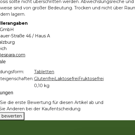
osis sollte nicht überschritten werden. Abwechslungsreiche u
weise sind von großer Bedeutung. Trocken und nicht über Rau
dern lagern.
llerangaben
a GmbH
auer-Straße 46 / Haus A
alzburg
eich
@espara.com
ale
teigenschaft
dungsform:
Tabletten
teigenschaften:
Glutenfrei
Laktosefrei
Fruktosefrei
0,10 kg
tungen
ie die erste Bewertung für diesen Artikel ab und
 Sie Anderen bei der Kaufentscheidung
el bewerten