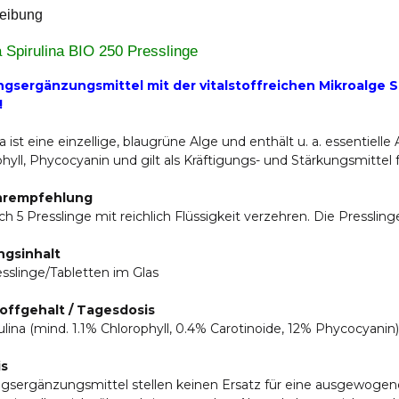
eibung
 Spirulina BIO 250 Presslinge
gsergänzungsmittel mit der vitalstoffreichen Mikroalge Sp
!
na ist eine einzellige, blaugrüne Alge und enthält u. a. essentiell
hyll, Phycocyanin und gilt als Kräftigungs- und Stärkungsmitte
hrempfehlung
ich 5 Presslinge mit reichlich Flüssigkeit verzehren. Die Pressl
gsinhalt
sslinge/Tabletten im Glas
offgehalt / Tagesdosis
ulina (mind. 1.1% Chlorophyll, 0.4% Carotinoide, 12% Phycocyanin)
is
gsergänzungsmittel stellen keinen Ersatz für eine ausgewogen