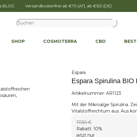
na BLOG
Versandkostenfrei ab €70 (AT), ab €120 (DE)
SHOP
COSMOTERRA
CBD
BEST
Espara
Espara Spirulina BIO 
Artikelnummer:
AR1123
Mit der Mikroalge Spirulina. Z
Vitalstoffreichtum aus. Aus ko
17,50 €
Rabatt:
10%
jetzt nur