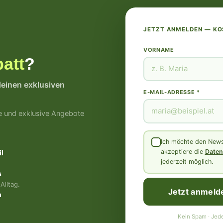
JETZT ANMELDEN — K
VORNAME
att
?
deinen exklusiven
E-MAIL-ADRESSE *
e und exklusive Angebote
Ich möchte den Newsl
akzeptiere die
Daten
l
jederzeit möglich.
s
Alltag.
Jetzt anmeld
n
Kein Spam · Jede